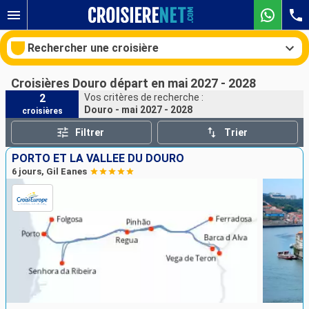
Rechercher une croisière
Croisières Douro départ en mai 2027 - 2028
2
Vos critères de recherche :
Douro - mai 2027 - 2028
croisières
Nos destinations
Filtrer
Trier
Mois de départ
PORTO ET LA VALLÉE DU DOURO
6 jours, Gil Eanes
Ports
Compagnies
Rechercher