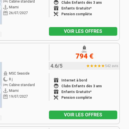
Cabine standard
Clubs Enfants dès 3 ans
Miami
Enfants Gratuits*
26/07/2027
Pension complète
VOIR LES OFFRES
dès
794 €
4.6/5
542 avis
MSC Seaside
8 j
Internet à bord
Cabine standard
Clubs Enfants dès 3 ans
Miami
Enfants Gratuits*
19/07/2027
Pension complète
VOIR LES OFFRES