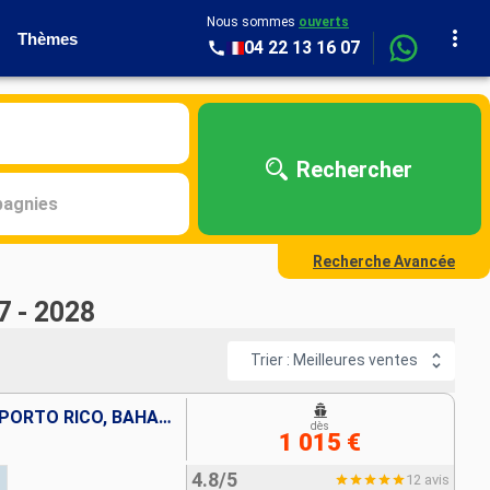
Nous sommes
ouverts
Thèmes
04 22 13 16 07
Rechercher
agnies
Recherche Avancée
7 - 2028
Trier : Meilleures ventes
RÉPUBLIQUE DOMINICAINE, PORTO RICO, BAHAMAS, ÉTATS-UNIS
dès
1 015 €
4.8/5
12 avis