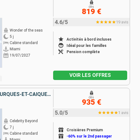
dès
819 €
4.6/5
19 avis
Wonder of the seas
5 j
Activités à bord incluses
Cabine standard
Idéal pour les familles
Miami
Pension complète
19/07/2027
VOIR LES OFFRES
ÉTATS-UNIS, BAHAMAS, ÎLES TURQUES-ET-CAÏQUES, RÉPUBLIQUE DOMINICAINE
dès
935 €
5.0/5
1 avis
Celebrity Beyond
7 j
Croisières Premium
Cabine standard
-60% sur le 2nd passager
Miami