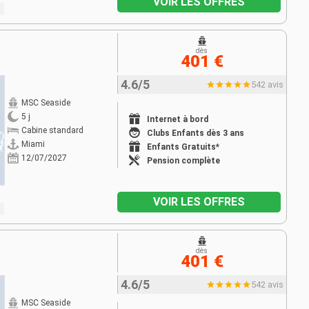
VOIR LES OFFRES
dès
401 €
4.6/5
542 avis
MSC Seaside
5 j
Internet à bord
Cabine standard
Clubs Enfants dès 3 ans
Miami
Enfants Gratuits*
12/07/2027
Pension complète
VOIR LES OFFRES
dès
401 €
4.6/5
542 avis
MSC Seaside