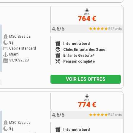
dès
764 €
4.6/5
542 avis
MSC Seaside
8 j
Internet à bord
Cabine standard
Clubs Enfants dès 3 ans
Miami
Enfants Gratuits*
31/07/2028
Pension complète
VOIR LES OFFRES
dès
774 €
4.6/5
542 avis
MSC Seaside
8 j
Internet à bord