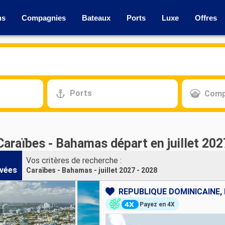
ns
Compagnies
Bateaux
Ports
Luxe
Offres
Ports
Comp
Caraïbes - Bahamas départ en juillet 202
Vos critères de recherche :
vées
Caraïbes - Bahamas - juillet 2027 - 2028
Payez en 4X