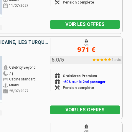
Pension complète
11/07/2027
VOIR LES OFFRES
BAHAMAS, RÉPUBLIQUE DOMINICAINE, ÎLES TURQUES-ET-CAÏQUES, ÉTATS-UNIS
dès
971 €
5.0/5
1 avis
Celebrity Beyond
7 j
Croisières Premium
Cabine standard
-60% sur le 2nd passager
Miami
Pension complète
25/07/2027
VOIR LES OFFRES
dès