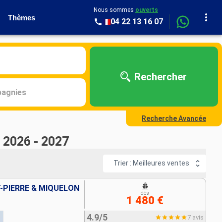
Nous sommes
ouverts
Thèmes
04 22 13 16 07
Rechercher
agnies
Recherche Avancée
 2026 - 2027
Trier : Meilleures ventes
T-PIERRE & MIQUELON
dès
1 480 €
4.9/5
7 avis