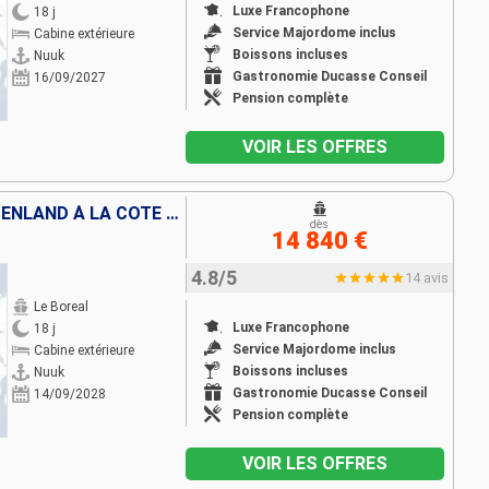
Luxe Francophone
18 j
Service Majordome inclus
Cabine extérieure
Boissons incluses
Nuuk
Gastronomie Ducasse Conseil
16/09/2027
Pension complète
VOIR LES OFFRES
DES CÔTES SAUVAGES DU GROENLAND À LA CÔTE EST DU CANADA
dès
14 840 €
4.8/5
14 avis
Le Boreal
Luxe Francophone
18 j
Service Majordome inclus
Cabine extérieure
Boissons incluses
Nuuk
Gastronomie Ducasse Conseil
14/09/2028
Pension complète
VOIR LES OFFRES