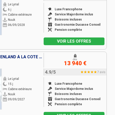
Le Lyrial
Luxe Francophone
6 j
Service Majordome inclus
Cabine extérieure
Boissons incluses
Nuuk
Gastronomie Ducasse Conseil
06/09/2028
Pension complète
VOIR LES OFFRES
DES CÔTES SAUVAGES DU GROENLAND À LA CÔTE EST DU CANADA
dès
13 940 €
4.9/5
7 avis
Le Lyrial
Luxe Francophone
15 j
Service Majordome inclus
Cabine extérieure
Boissons incluses
Nuuk
Gastronomie Ducasse Conseil
09/09/2027
Pension complète