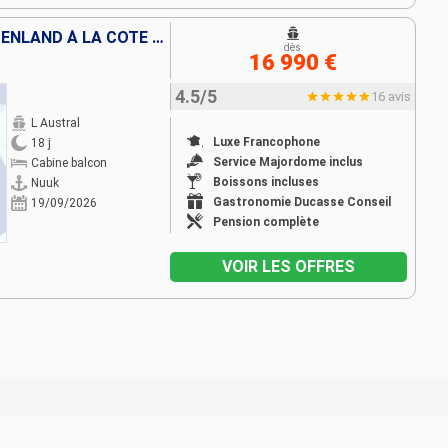
DES CÔTES SAUVAGES DU GROENLAND À LA CÔTE EST DU CANADA
dès
16 990 €
4.5/5
16 avis
L Austral
Luxe Francophone
18 j
Service Majordome inclus
Cabine balcon
Boissons incluses
Nuuk
Gastronomie Ducasse Conseil
19/09/2026
Pension complète
VOIR LES OFFRES