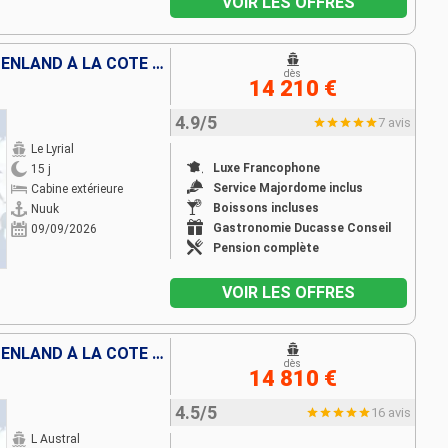
VOIR LES OFFRES
DES CÔTES SAUVAGES DU GROENLAND À LA CÔTE EST DU CANADA
dès
14 210 €
4.9/5
7 avis
Le Lyrial
Luxe Francophone
15 j
Service Majordome inclus
Cabine extérieure
Boissons incluses
Nuuk
Gastronomie Ducasse Conseil
09/09/2026
Pension complète
VOIR LES OFFRES
DES CÔTES SAUVAGES DU GROENLAND À LA CÔTE EST DU CANADA
dès
14 810 €
4.5/5
16 avis
L Austral