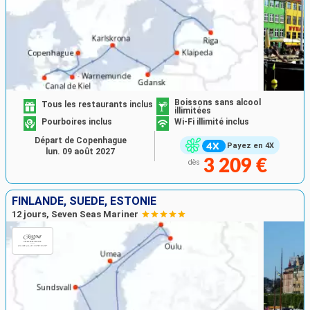
Boissons sans alcool
Tous les restaurants inclus
illimitées
Pourboires inclus
Wi-Fi illimité inclus
Départ de Copenhague
Payez en 4X
lun. 09 août 2027
3 209 €
dès
FINLANDE, SUÈDE, ESTONIE
12 jours, Seven Seas Mariner