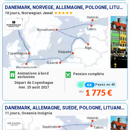
DANEMARK, NORVÈGE, ALLEMAGNE, POLOGNE, LITUANIE, LETTONIE, SUÈDE, ESTONIE, FINLANDE
10 jours, Norwegian Jewel
Animations à bord
Pension complète
exclusives
Départ de Copenhague
Payez en 4X
mer. 25 août 2027
1 775 €
dès
DANEMARK, ALLEMAGNE, SUÈDE, POLOGNE, LITUANIE, LETTONIE, ESTONIE, FINLANDE
11 jours, Oceania Insignia