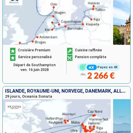
Croisière Premium
Cuisine raffinée
Service personalisé
Pension complète
Départ de Southampton
Payez en 4X
ven. 16 juin 2028
2 266 €
dès
ISLANDE, ROYAUME-UNI, NORVÈGE, DANEMARK, ALLEMAGNE, POLOGNE, LITUANIE, LETTONIE, SUÈDE, ESTONIE, FINLANDE
29 jours, Oceania Sonata