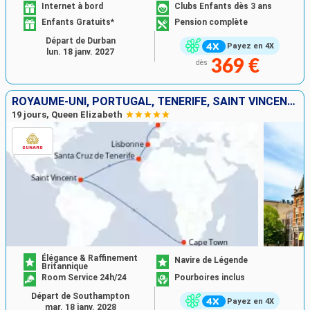
Internet à bord
Clubs Enfants dès 3 ans
Enfants Gratuits*
Pension complète
Départ de Durban
Payez en 4X
lun. 18 janv. 2027
369 €
dès
ROYAUME-UNI, PORTUGAL, TENERIFE, SAINT VINCENT-ET-LES-GRENADINES, AFRIQUE DU SUD
19 jours, Queen Elizabeth
Élégance & Raffinement
Navire de Légende
Britannique
Room Service 24h/24
Pourboires inclus
Départ de Southampton
Payez en 4X
mar. 18 janv. 2028