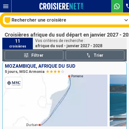
Rechercher une croisière
Croisières afrique du sud départ en janvier 2027 - 2
11
Vos critères de recherche :
afrique du sud - janvier 2027 - 2028
croisières
Nos destinations
Filtrer
Trier
Mois de départ
MOZAMBIQUE, AFRIQUE DU SUD
5 jours, MSC Armonia
Ports
Compagnies
Rechercher