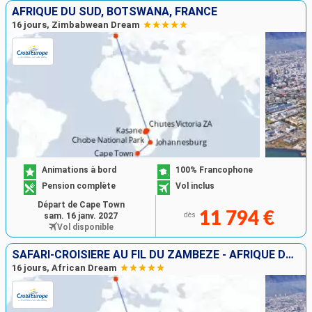
AFRIQUE DU SUD, BOTSWANA, FRANCE
16 jours, Zimbabwean Dream
Animations à bord
100% Francophone
Pension complète
Vol inclus
Départ de Cape Town
11 794 €
sam. 16 janv. 2027
dès
Vol disponible
SAFARI-CROISIÈRE AU FIL DU ZAMBÈZE - AFRIQUE DU SUD, BOTSWANA, NAMIBIE, ZIMBABWE AVEC PRÉ-PROGRAMME "LA PÉNINSULE DU CAP"
16 jours, African Dream