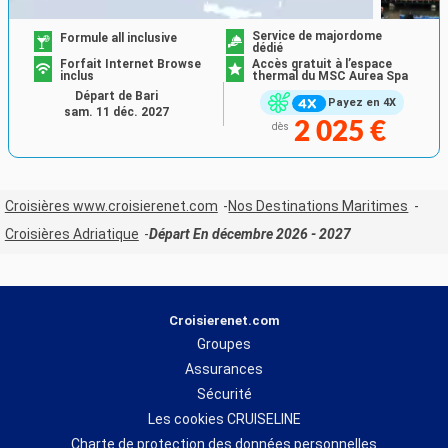
Service de majordome
Formule all inclusive
dédié
Forfait Internet Browse
Accès gratuit à l’espace
inclus
thermal du MSC Aurea Spa
Départ de Bari
Payez en 4X
sam. 11 déc. 2027
2 025 €
dès
Croisières www.croisierenet.com
Nos Destinations Maritimes
Croisières Adriatique
Départ En décembre 2026 - 2027
Croisierenet.com
Groupes
Assurances
Sécurité
Les cookies CRUISELINE
Charte de protection des données personnelles