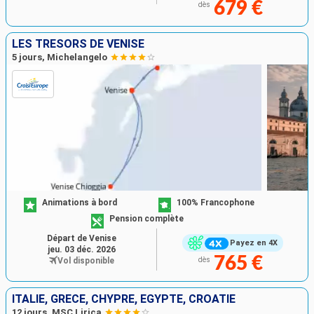
679 €
dès
LES TRÉSORS DE VENISE
5 jours, Michelangelo
Animations à bord
100% Francophone
Pension complète
Départ de Venise
Payez en 4X
jeu. 03 déc. 2026
765 €
Vol disponible
dès
ITALIE, GRÈCE, CHYPRE, EGYPTE, CROATIE
12 jours, MSC Lirica