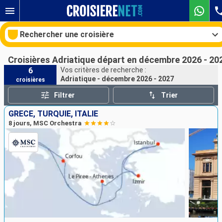
Rechercher une croisière
Croisières Adriatique départ en décembre 2026 - 20
6
Vos critères de recherche :
Adriatique - décembre 2026 - 2027
croisières
Nos destinations
Filtrer
Trier
Mois de départ
GRÈCE, TURQUIE, ITALIE
8 jours, MSC Orchestra
Ports
Compagnies
Rechercher