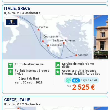
ITALIE, GRÈCE
8 jours, MSC Orchestra
Service de majordome
Formule all inclusive
dédié
Forfait Internet Browse
Accès gratuit à l’espace
inclus
thermal du MSC Aurea Spa
Départ de Bari
Payez en 4X
sam. 30 sept. 2028
2 525 €
dès
GRÈCE, ITALIE
8 jours, MSC Orchestra