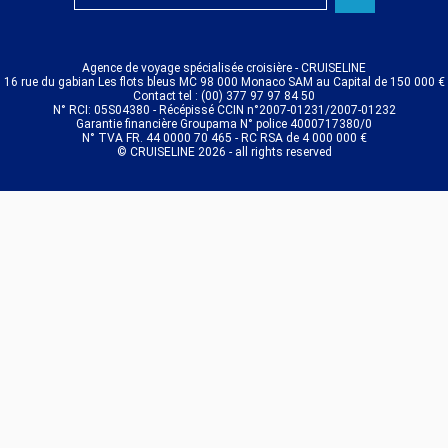
Agence de voyage spécialisée croisière - CRUISELINE
16 rue du gabian Les flots bleus MC 98 000 Monaco SAM au Capital de 150 000 €
Contact tel : (00) 377 97 97 84 50
N° RCI: 05S04380 - Récépissé CCIN n°2007-01231/2007-01232
Garantie financière Groupama N° police 4000717380/0
N° TVA FR. 44 0000 70 465 - RC RSA de 4 000 000 €
© CRUISELINE 2026 - all rights reserved