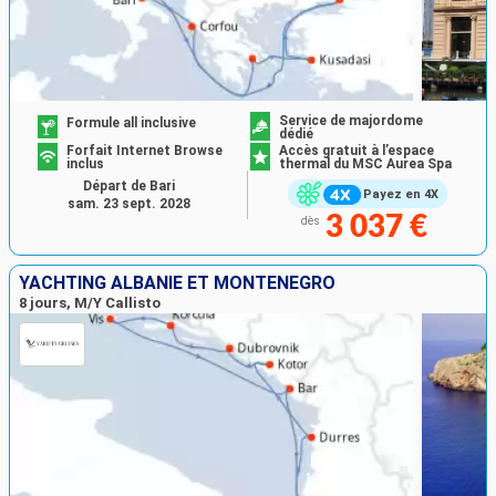
Service de majordome
Formule all inclusive
dédié
Forfait Internet Browse
Accès gratuit à l’espace
inclus
thermal du MSC Aurea Spa
Départ de Bari
Payez en 4X
sam. 23 sept. 2028
3 037 €
dès
YACHTING ALBANIE ET MONTÉNÉGRO
8 jours, M/Y Callisto