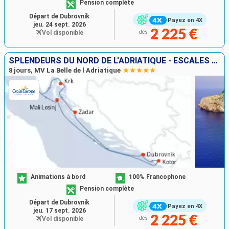
Pension complète
Départ de Dubrovnik
Payez en 4X
jeu. 24 sept. 2026
2 225 €
Vol disponible
dès
SPLENDEURS DU NORD DE L'ADRIATIQUE - ESCALES HISTORIQUES ET BEAUTÉS NATURELLES ENTRE CROATIE ET MONTÉNÉGRO (FORMULE PORT//PORT)
8 jours, MV La Belle de l Adriatique
Animations à bord
100% Francophone
Pension complète
Départ de Dubrovnik
Payez en 4X
jeu. 17 sept. 2026
2 225 €
Vol disponible
dès