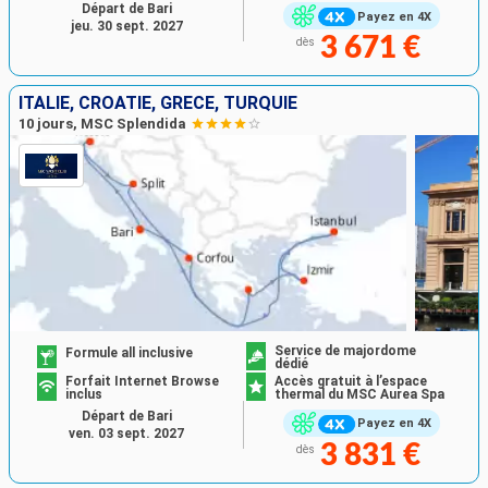
Départ de Bari
Payez en 4X
jeu. 30 sept. 2027
3 671 €
dès
ITALIE, CROATIE, GRÈCE, TURQUIE
10 jours, MSC Splendida
Service de majordome
Formule all inclusive
dédié
Forfait Internet Browse
Accès gratuit à l’espace
inclus
thermal du MSC Aurea Spa
Départ de Bari
Payez en 4X
ven. 03 sept. 2027
3 831 €
dès