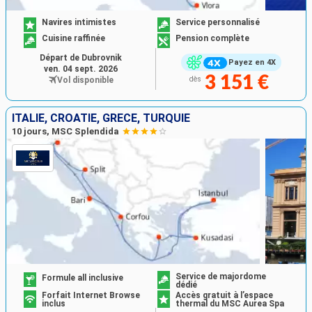
Navires intimistes
Service personnalisé
Cuisine raffinée
Pension complète
Départ de Dubrovnik
Payez en 4X
ven. 04 sept. 2026
3 151 €
Vol disponible
dès
ITALIE, CROATIE, GRÈCE, TURQUIE
10 jours, MSC Splendida
Service de majordome
Formule all inclusive
dédié
Forfait Internet Browse
Accès gratuit à l’espace
inclus
thermal du MSC Aurea Spa