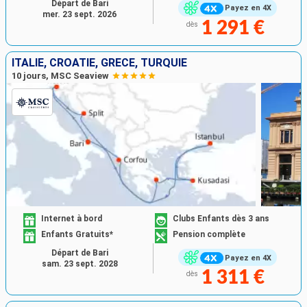
Départ de Bari
Payez en 4X
mer. 23 sept. 2026
1 291 €
dès
ITALIE, CROATIE, GRÈCE, TURQUIE
10 jours, MSC Seaview
Internet à bord
Clubs Enfants dès 3 ans
Enfants Gratuits*
Pension complète
Départ de Bari
Payez en 4X
sam. 23 sept. 2028
1 311 €
dès