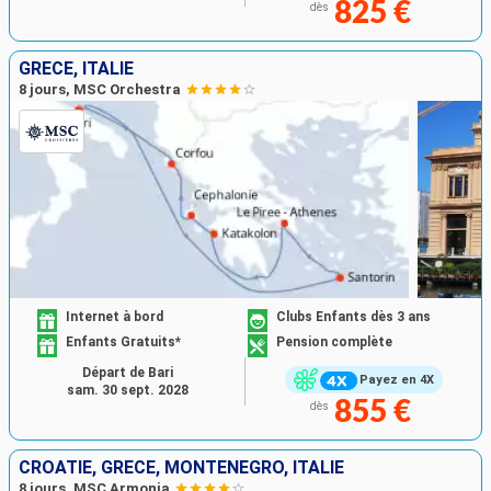
825 €
dès
GRÈCE, ITALIE
8 jours, MSC Orchestra
Internet à bord
Clubs Enfants dès 3 ans
Enfants Gratuits*
Pension complète
Départ de Bari
Payez en 4X
sam. 30 sept. 2028
855 €
dès
CROATIE, GRÈCE, MONTÉNÉGRO, ITALIE
8 jours, MSC Armonia