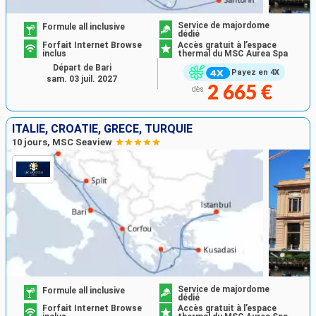
Service de majordome
Formule all inclusive
dédié
Forfait Internet Browse
Accès gratuit à l’espace
inclus
thermal du MSC Aurea Spa
Départ de Bari
Payez en 4X
sam. 03 juil. 2027
2 665 €
dès
ITALIE, CROATIE, GRÈCE, TURQUIE
10 jours, MSC Seaview
Service de majordome
Formule all inclusive
dédié
Forfait Internet Browse
Accès gratuit à l’espace