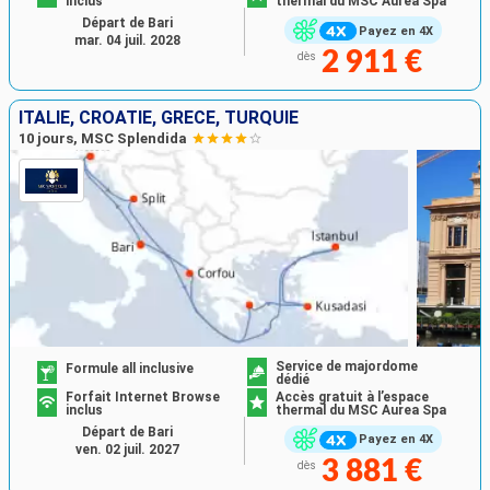
inclus
thermal du MSC Aurea Spa
Départ de Bari
Payez en 4X
mar. 04 juil. 2028
2 911 €
dès
ITALIE, CROATIE, GRÈCE, TURQUIE
10 jours, MSC Splendida
Service de majordome
Formule all inclusive
dédié
Forfait Internet Browse
Accès gratuit à l’espace
inclus
thermal du MSC Aurea Spa
Départ de Bari
Payez en 4X
ven. 02 juil. 2027
3 881 €
dès