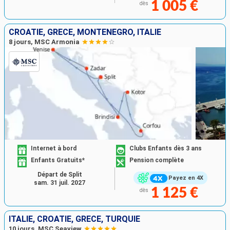
1 005 €
dès
CROATIE, GRÈCE, MONTÉNÉGRO, ITALIE
8 jours, MSC Armonia
Internet à bord
Clubs Enfants dès 3 ans
Enfants Gratuits*
Pension complète
Départ de Split
Payez en 4X
sam. 31 juil. 2027
1 125 €
dès
ITALIE, CROATIE, GRÈCE, TURQUIE
10 jours, MSC Seaview