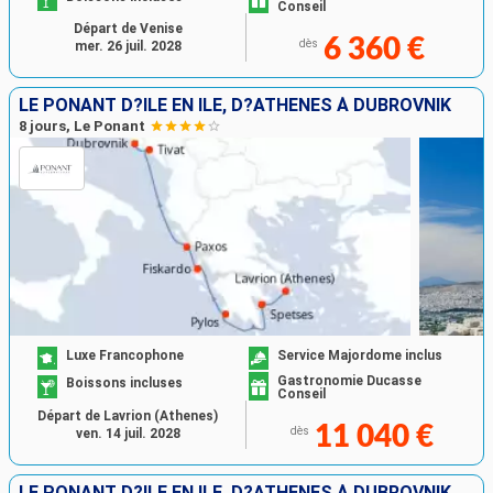
Conseil
Départ de Venise
6 360 €
dès
mer. 26 juil. 2028
LE PONANT D?ÎLE EN ÎLE, D?ATHÈNES À DUBROVNIK
8 jours, Le Ponant
Luxe Francophone
Service Majordome inclus
Gastronomie Ducasse
Boissons incluses
Conseil
Départ de Lavrion (Athenes)
11 040 €
dès
ven. 14 juil. 2028
LE PONANT D?ÎLE EN ÎLE, D?ATHÈNES À DUBROVNIK