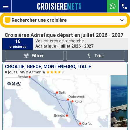
Rechercher une croisière
Croisières Adriatique départ en juillet 2026 - 2027
16
Vos critères de recherche :
Adriatique - juillet 2026 - 2027
croisières
Nos destinations
Filtrer
Trier
Mois de départ
CROATIE, GRÈCE, MONTÉNÉGRO, ITALIE
8 jours, MSC Armonia
Ports
Compagnies
Rechercher