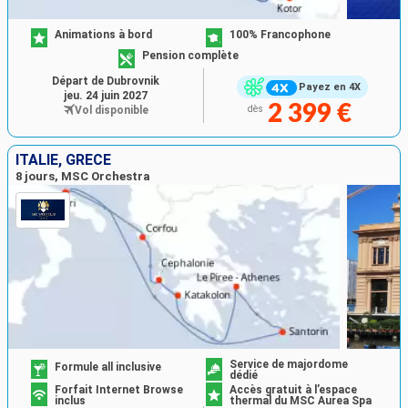
Animations à bord
100% Francophone
Pension complète
Départ de Dubrovnik
Payez en 4X
jeu. 24 juin 2027
2 399 €
Vol disponible
dès
ITALIE, GRÈCE
8 jours, MSC Orchestra
Service de majordome
Formule all inclusive
dédié
Forfait Internet Browse
Accès gratuit à l’espace
inclus
thermal du MSC Aurea Spa