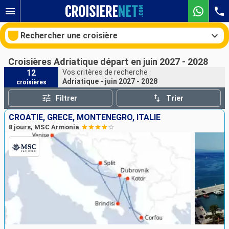
Rechercher une croisière
Croisières Adriatique départ en juin 2027 - 2028
12
Vos critères de recherche :
Adriatique - juin 2027 - 2028
croisières
Nos destinations
Filtrer
Trier
Mois de départ
CROATIE, GRÈCE, MONTÉNÉGRO, ITALIE
8 jours, MSC Armonia
Ports
Compagnies
Rechercher