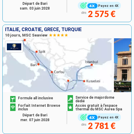
Départ de Bari
Payez en 4X
sam. 03 juin 2028
2 575 €
dès
ITALIE, CROATIE, GRÈCE, TURQUIE
10 jours, MSC Seaview
Service de majordome
Formule all inclusive
dédié
Forfait Internet Browse
Accès gratuit à l’espace
inclus
thermal du MSC Aurea Spa
Départ de Bari
Payez en 4X
mer. 07 juin 2028
2 781 €
dès