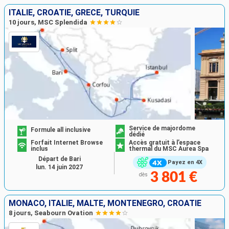
ITALIE, CROATIE, GRÈCE, TURQUIE
10 jours, MSC Splendida
Service de majordome
Formule all inclusive
dédié
Forfait Internet Browse
Accès gratuit à l’espace
inclus
thermal du MSC Aurea Spa
Départ de Bari
Payez en 4X
lun. 14 juin 2027
3 801 €
dès
MONACO, ITALIE, MALTE, MONTÉNÉGRO, CROATIE
8 jours, Seabourn Ovation