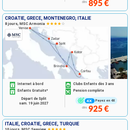
895 €
dès
CROATIE, GRÈCE, MONTÉNÉGRO, ITALIE
8 jours, MSC Armonia
Internet à bord
Clubs Enfants dès 3 ans
Enfants Gratuits*
Pension complète
Départ de Split
Payez en 4X
sam. 19 juin 2027
925 €
dès
ITALIE, CROATIE, GRÈCE, TURQUIE
10 jours, MSC Seaview