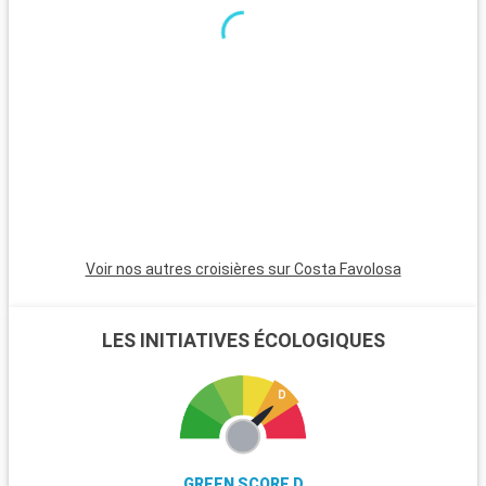
d
M
s
l
Voir nos autres croisières sur Costa Favolosa
LES INITIATIVES ÉCOLOGIQUES
GREEN SCORE D