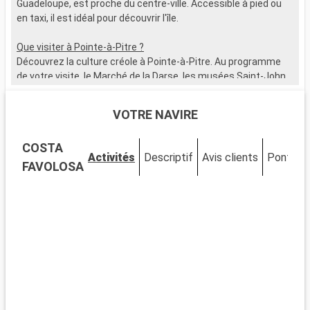
Guadeloupe, est proche du centre-ville. Accessible à pied ou
M
en taxi, il est idéal pour découvrir l'île.
k
o
Que visiter à Pointe-à-Pitre ?
l
Découvrez la culture créole à Pointe-à-Pitre. Au programme
e
de votre visite, le Marché de la Darse, les musées Saint-John
n
Perse et Schoelcher, la place de la Victoire, et le Mémorial
ACTe.
Q
VOTRE NAVIRE
F
Que visiter dans les environs ?
h
COSTA
Autour de Pointe-à-Pitre, les sites à explorer ne manquent pas
S
Activités
Descriptif
Avis clients
Ponts
: les Chutes du Carbet, la plage de Gosier, le Parc National de la
V
FAVOLOSA
Guadeloupe, les ruines du Fort Fleur d'Épée...
L
l
a
v
p
Q
A
L
r