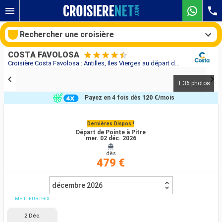
Rechercher une croisière
COSTA FAVOLOSA
Croisière Costa Favolosa : Antilles, Iles Vierges au départ de Pointe à Pitre
+ 36 photos
Nos destinations
Payez en 4 fois dès
120 €
/mois
Mois de départ
Dernières Dispos !
Départ de Pointe à Pitre
Ports
Compagnies
mer. 02 déc. 2026
dès
Rechercher
479 €
décembre 2026
MEILLEUR PRIX
2 Déc.