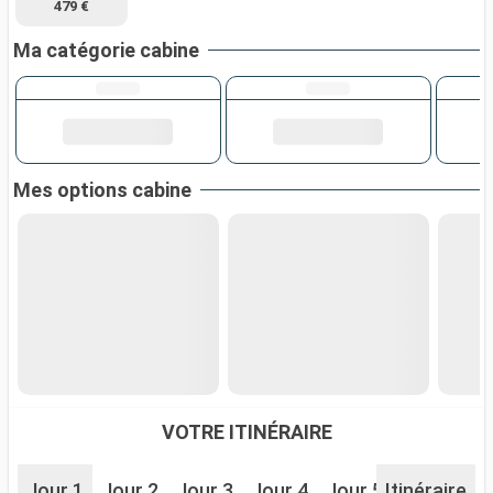
479 €
Ma catégorie cabine
Mes options cabine
VOTRE ITINÉRAIRE
Jour 1
Jour 2
Jour 3
Jour 4
Jour 5
Itinéraire
Jour 6
J