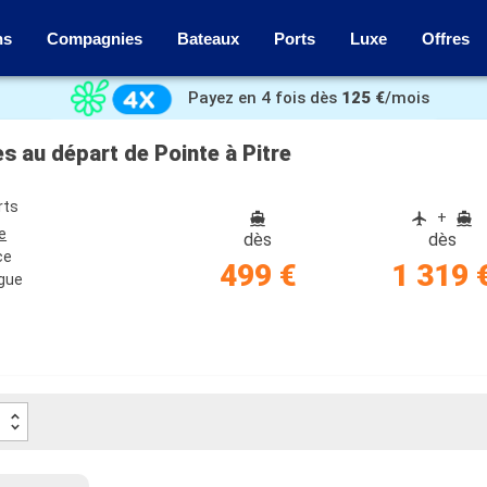
ns
Compagnies
Bateaux
Ports
Luxe
Offres
Payez en 4 fois dès
125 €
/mois
es au départ de Pointe à Pitre
rts
+
e
dès
dès
ce
499 €
1 319 
gue