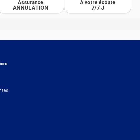
Assurance
À votre écoute
ANNULATION
7/7 J
iere
ntes