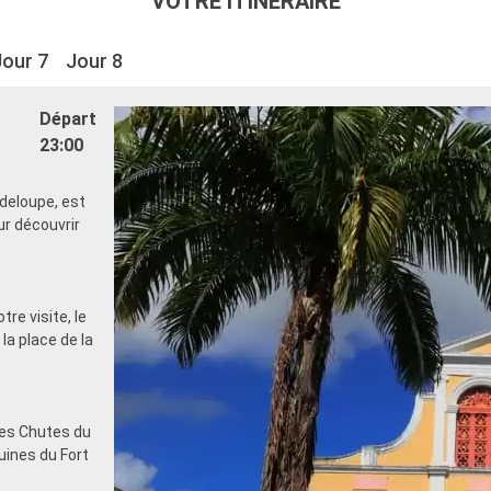
VOTRE ITINÉRAIRE
Jour 7
Jour 8
Départ
23:00
adeloupe, est
our découvrir
re visite, le
la place de la
les Chutes du
ruines du Fort