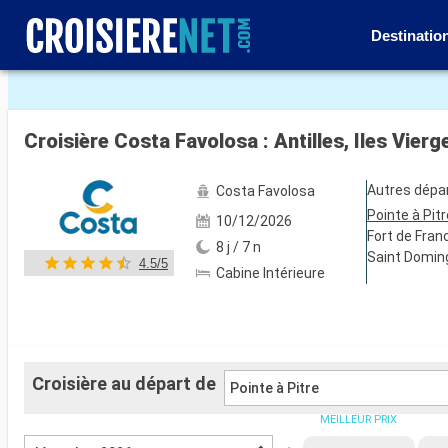
Destinatio
Voir les 36 autres photos
Croisière Costa Favolosa : Antilles, Iles Vierg
Autres dépa
Costa Favolosa
Pointe à Pitr
10/12/2026
Fort de Fran
8 j / 7 n
Saint Domin
4.5/5
Cabine Intérieure
Croisière au départ de
Pointe à Pitre
MEILLEUR PRIX