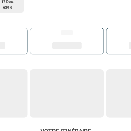
17 Déc.
639 €