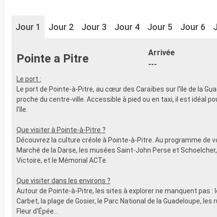
Jour 1
Jour 2
Jour 3
Jour 4
Jour 5
Jour 6
Arrivée
Pointe a Pitre
---
Le port :
Le port de Pointe-à-Pitre, au cœur des Caraïbes sur l'île de la Gu
proche du centre-ville. Accessible à pied ou en taxi, il est idéal p
l'île.
Que visiter à Pointe-à-Pitre ?
Découvrez la culture créole à Pointe-à-Pitre. Au programme de vot
Marché de la Darse, les musées Saint-John Perse et Schoelcher, 
Victoire, et le Mémorial ACTe.
Que visiter dans les environs ?
Autour de Pointe-à-Pitre, les sites à explorer ne manquent pas : 
Carbet, la plage de Gosier, le Parc National de la Guadeloupe, les 
Fleur d'Épée...