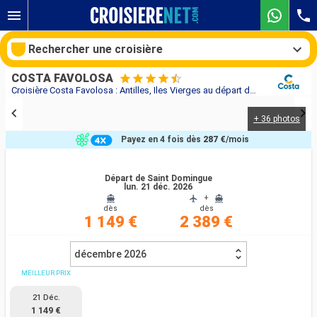
Rechercher une croisière
COSTA FAVOLOSA
Croisière Costa Favolosa : Antilles, Iles Vierges au départ de Saint Domingue
+ 36 photos
Nos destinations
Payez en 4 fois dès
287 €
/mois
Mois de départ
Départ de Saint Domingue
lun. 21 déc. 2026
Ports
Compagnies
+
dès
dès
1 149 €
2 389 €
Rechercher
décembre 2026
MEILLEUR PRIX
21 Déc.
1 149 €