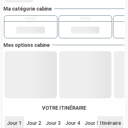
Ma catégorie cabine
Mes options cabine
VOTRE ITINÉRAIRE
Jour 1
Jour 2
Jour 3
Jour 4
Jour 5
Itinéraire
Jour 6
J