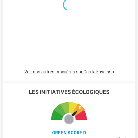
attendent les visiteurs. Los Tres Ojos, un parc national avec
ses grottes et lacs souterrains, est une expérience naturelle
captivante. Boca Chica, à proximité, est idéale pour une
journée de détente à la plage. San Pedro de Macorís, avec son
héritage culturel et ses traditions de carnaval, offre une
perspective culturelle. Pour les amateurs de golf, les parcours
de golf de classe mondiale autour de la ville promettent une
expérience mémorable.
Voir nos autres croisières sur Costa Favolosa
LES INITIATIVES ÉCOLOGIQUES
GREEN SCORE D