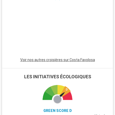
attendent les visiteurs. Los Tres Ojos, un parc national avec
ses grottes et lacs souterrains, est une expérience naturelle
captivante. Boca Chica, à proximité, est idéale pour une
journée de détente à la plage. San Pedro de Macorís, avec son
héritage culturel et ses traditions de carnaval, offre une
perspective culturelle. Pour les amateurs de golf, les parcours
de golf de classe mondiale autour de la ville promettent une
expérience mémorable.
Voir nos autres croisières sur Costa Favolosa
LES INITIATIVES ÉCOLOGIQUES
GREEN SCORE D