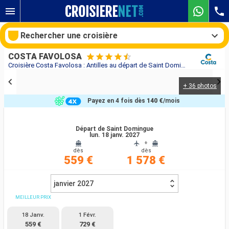
Rechercher une croisière
COSTA FAVOLOSA
Croisière Costa Favolosa : Antilles au départ de Saint Domingue
+ 36 photos
Nos destinations
Payez en 4 fois dès
140 €
/mois
Mois de départ
Départ de Saint Domingue
lun. 18 janv. 2027
Ports
Compagnies
+
dès
dès
559 €
1 578 €
Rechercher
janvier 2027
MEILLEUR PRIX
18 Janv.
1 Févr.
559 €
729 €