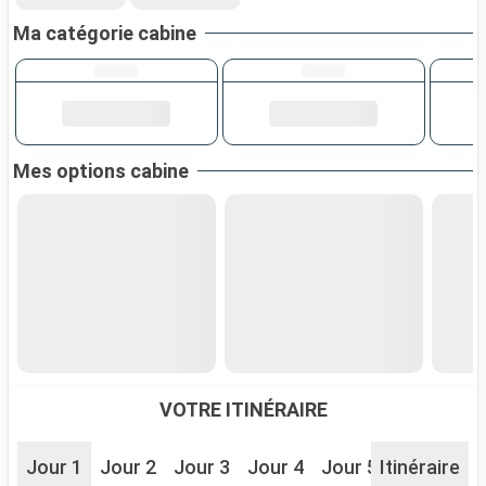
Ma catégorie cabine
Mes options cabine
VOTRE ITINÉRAIRE
Jour 1
Jour 2
Jour 3
Jour 4
Jour 5
Itinéraire
Jour 6
J