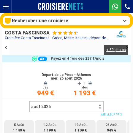
Rechercher une croisière
COSTA FASCINOSA
Croisière Costa Fascinosa : Grèce, Malte, Italie au départ de Le Piree - Athenes
+ 59 photos
Nos destinations
Payez en 4 fois dès
237 €
/mois
Mois de départ
Départ de Le Piree - Athenes
mer. 26 août 2026
Ports
Compagnies
+
dès
dès
949 €
1 193 €
Rechercher
août 2026
MEILLEUR PRIX
5 Août
12 Août
19 Août
26 Août
1 149 €
1 199 €
1 109 €
949 €