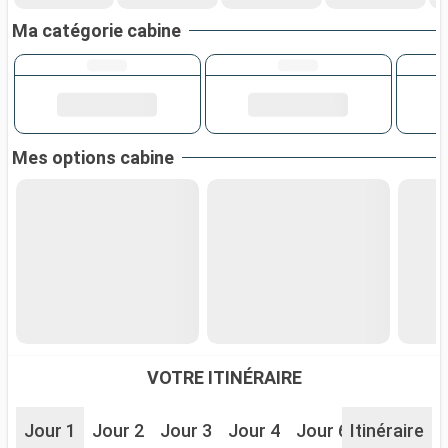
Ma catégorie cabine
Mes options cabine
VOTRE ITINÉRAIRE
Jour 1
Jour 2
Jour 3
Jour 4
Jour 6
Itinéraire
Jour 7
J