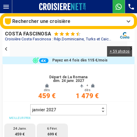
Rechercher une croisière
COSTA FASCINOSA
Croisière Costa Fascinosa : Rép.Dominicaine, Turks et Caicos au départ de La Romana
+ 59 photos
Nos destinations
Payez en 4 fois dès
115 €
/mois
Mois de départ
Départ de La Romana
dim. 24 janv. 2027
Ports
Compagnies
+
dès
dès
459 €
1 479 €
Rechercher
janvier 2027
MEILLEUR PRIX
24 Janv.
6 Févr.
459 €
699 €