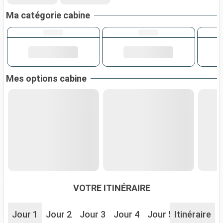
Ma catégorie cabine
Mes options cabine
VOTRE ITINÉRAIRE
Jour 1
Jour 2
Jour 3
Jour 4
Jour 5
Itinéraire
Jour 6
J