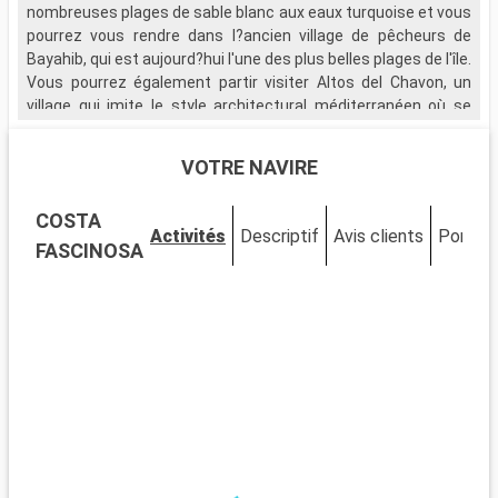
nombreuses plages de sable blanc aux eaux turquoise et vous
p
pourrez vous rendre dans l?ancien village de pêcheurs de
l
Bayahib, qui est aujourd?hui l'une des plus belles plages de l'île.
Vous pourrez également partir visiter Altos del Chavon, un
V
village qui imite le style architectural méditerranéen où se
n
trouve un magnifique amphithéâtre de style romain et une vue
d
saisissante sur l'île.
b
VOTRE NAVIRE
u
Si votre escale vous le permet, rendez-vous sur l'île
d
COSTA
paradisiaque de Saona, qui vous plongera dans un décor de
t
Activités
Descriptif
Avis clients
Ponts
mangroves et vous émerveillera par la richesse de la faune
v
FASCINOSA
marine qui fait de l'île, un repère privilégié pour les plongeurs.
d
a
R
v