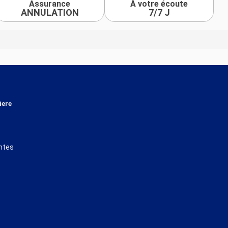
Assurance
À votre écoute
ANNULATION
7/7 J
iere
ntes