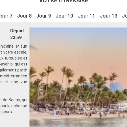
VOTRE ITINÉRAIRE
Jour 7
Jour 8
Jour 9
Jour 10
Jour 11
Jour 13
Jo
Départ
23:59
nicaine, et l'un
t votre escale,
x turquoise et
ayahib, qui est
également partir
al méditerranéen
in et une vue
ue de Saona, qui
par la richesse
ongeurs.