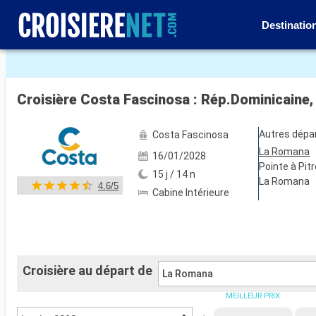
Destinatio
Voir les 59 autres photos
Croisière Costa Fascinosa : Rép.Dominicaine, 
Autres dépa
Costa Fascinosa
La Romana
16/01/2028
Pointe à Pitr
15 j / 14 n
La Romana
4.6/5
Cabine Intérieure
Croisière au départ de
La Romana
MEILLEUR PRIX