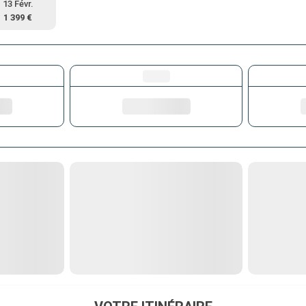
13 Févr.
1 399 €