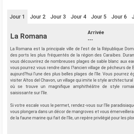
Jour 1
Jour 2
Jour 3
Jour 4
Jour 5
Jour 6
Arrivée
La Romana
---
La Romana est la principale ville de l'est de la République Domi
des ports les plus fréquentés de la région des Caraïbes. Duran
vous découvrirez de nombreuses plages de sable blanc aux eau
vous pourrez vous rendre dans l?ancien village de pêcheurs de B
aujourd?hui l'une des plus belles plages de l'île. Vous pourrez 
visiter Altos del Chavon, un village qui imite le style architectur
où se trouve un magnifique amphithéâtre de style roma
saisissante sur l'île.
Si votre escale vous le permet, rendez-vous sur l'île paradisiaq
vous plongera dans un décor de mangroves et vous émerveillera 
de la faune marine qui fait de l'île, un repère privilégié pour les pl