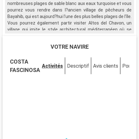
nombreuses plages de sable blanc aux eaux turquoise et vous
pourrez vous rendre dans l?ancien village de pêcheurs de
Bayahib, qui est aujourd?hui l'une des plus belles plages de l'île.
Vous pourrez également partir visiter Altos del Chavon, un
village qui imite le style architectural méditerranéen où se
trouve un magnifique amphithéâtre de style romain et une vue
saisissante sur l'île.
VOTRE NAVIRE
Si votre escale vous le permet, rendez-vous sur l'île
COSTA
paradisiaque de Saona, qui vous plongera dans un décor de
Activités
Descriptif
Avis clients
Ponts
mangroves et vous émerveillera par la richesse de la faune
FASCINOSA
marine qui fait de l'île, un repère privilégié pour les plongeurs.