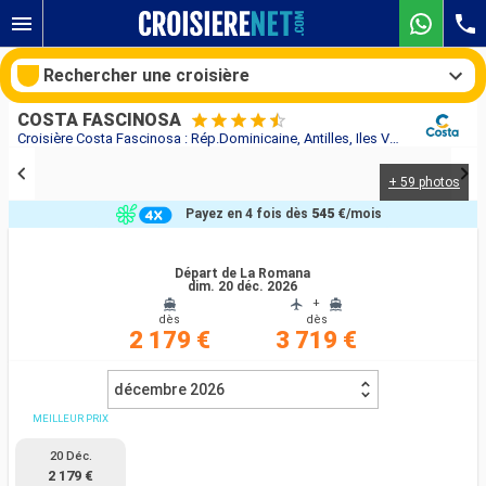
Rechercher une croisière
COSTA FASCINOSA
Croisière Costa Fascinosa : Rép.Dominicaine, Antilles, Iles Vierges, Turks et Caicos au départ de La Romana
+ 59 photos
Nos destinations
Payez en 4 fois dès
545 €
/mois
Mois de départ
Départ de La Romana
dim. 20 déc. 2026
Ports
Compagnies
+
dès
dès
2 179 €
3 719 €
Rechercher
décembre 2026
MEILLEUR PRIX
20 Déc.
2 179 €