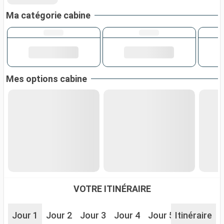
Ma catégorie cabine
Mes options cabine
VOTRE ITINÉRAIRE
Jour 1
Jour 2
Jour 3
Jour 4
Jour 5
Itinéraire
Jour 6
J