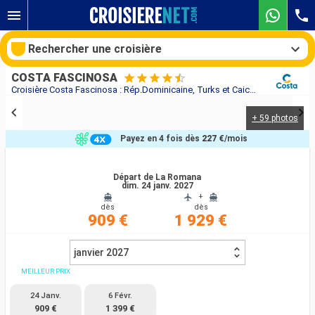
Rechercher une croisière
COSTA FASCINOSA
Croisière Costa Fascinosa : Rép.Dominicaine, Turks et Caicos, Antilles, Iles Vierges au départ de La Romana
+ 59 photos
Nos destinations
Payez en 4 fois dès
227 €
/mois
Mois de départ
Départ de La Romana
dim. 24 janv. 2027
Ports
Compagnies
+
dès
dès
909 €
1 929 €
Rechercher
janvier 2027
MEILLEUR PRIX
24 Janv.
6 Févr.
909 €
1 399 €