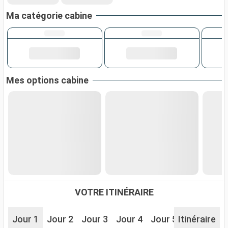
Ma catégorie cabine
Mes options cabine
VOTRE ITINÉRAIRE
Jour 1
Jour 2
Jour 3
Jour 4
Jour 5
Itinéraire
Jour 6
J