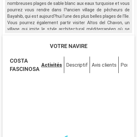
nombreuses plages de sable blanc aux eaux turquoise et vous
p
pourrez vous rendre dans l?ancien village de pêcheurs de
l
Bayahib, qui est aujourd?hui l'une des plus belles plages de l'île.
Vous pourrez également partir visiter Altos del Chavon, un
V
village qui imite le style architectural méditerranéen où se
n
trouve un magnifique amphithéâtre de style romain et une vue
d
saisissante sur l'île.
b
VOTRE NAVIRE
u
Si votre escale vous le permet, rendez-vous sur l'île
d
COSTA
paradisiaque de Saona, qui vous plongera dans un décor de
t
Activités
Descriptif
Avis clients
Ponts
mangroves et vous émerveillera par la richesse de la faune
v
FASCINOSA
marine qui fait de l'île, un repère privilégié pour les plongeurs.
d
a
R
v