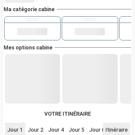
Ma catégorie cabine
Mes options cabine
VOTRE ITINÉRAIRE
Jour 1
Jour 2
Jour 4
Jour 5
Jour 6
Itinéraire
Jour 7
J