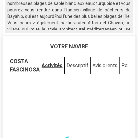
nombreuses plages de sable blanc aux eaux turquoise et vous
p
pourrez vous rendre dans l?ancien village de pêcheurs de
l
Bayahib, qui est aujourd?hui l'une des plus belles plages de l'île.
Vous pourrez également partir visiter Altos del Chavon, un
V
village qui imite le style architectural méditerranéen où se
n
trouve un magnifique amphithéâtre de style romain et une vue
d
saisissante sur l'île.
b
VOTRE NAVIRE
u
Si votre escale vous le permet, rendez-vous sur l'île
d
COSTA
paradisiaque de Saona, qui vous plongera dans un décor de
t
Activités
Descriptif
Avis clients
Ponts
mangroves et vous émerveillera par la richesse de la faune
v
FASCINOSA
marine qui fait de l'île, un repère privilégié pour les plongeurs.
d
a
R
v