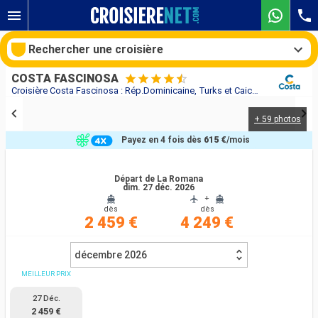
Rechercher une croisière
COSTA FASCINOSA
Croisière Costa Fascinosa : Rép.Dominicaine, Turks et Caicos, Antilles, Iles Vierges au départ de La Romana
+ 59 photos
Nos destinations
Payez en 4 fois dès
615 €
/mois
Mois de départ
Départ de La Romana
dim. 27 déc. 2026
Ports
Compagnies
+
dès
dès
2 459 €
4 249 €
Rechercher
décembre 2026
MEILLEUR PRIX
27 Déc.
2 459 €