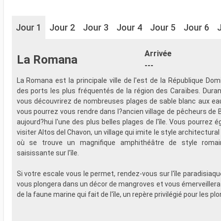
Jour 1
Jour 2
Jour 3
Jour 4
Jour 5
Jour 6
Arrivée
La Romana
---
La Romana est la principale ville de l'est de la République Domi
des ports les plus fréquentés de la région des Caraïbes. Duran
vous découvrirez de nombreuses plages de sable blanc aux eau
vous pourrez vous rendre dans l?ancien village de pêcheurs de B
aujourd?hui l'une des plus belles plages de l'île. Vous pourrez 
visiter Altos del Chavon, un village qui imite le style architectur
où se trouve un magnifique amphithéâtre de style roma
saisissante sur l'île.
Si votre escale vous le permet, rendez-vous sur l'île paradisiaq
vous plongera dans un décor de mangroves et vous émerveillera 
de la faune marine qui fait de l'île, un repère privilégié pour les pl