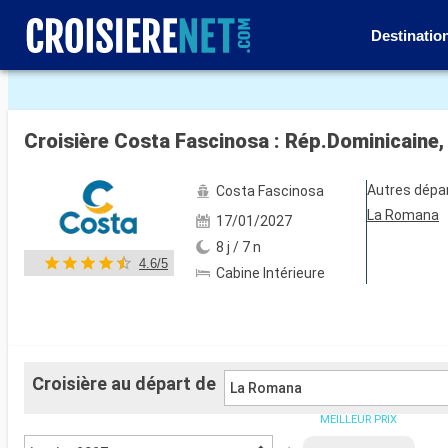
Destinatio
Voir les 59 autres photos
Croisière Costa Fascinosa : Rép.Dominicaine, 
Autres dépa
Costa Fascinosa
La Romana
17/01/2027
8 j / 7 n
4.6/5
Cabine Intérieure
Croisière au départ de
La Romana
MEILLEUR PRIX