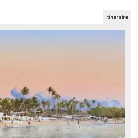
Itinéraire
Na