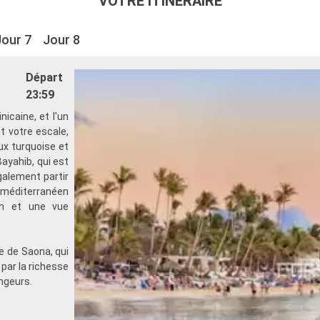
VOTRE ITINÉRAIRE
Jour 7
Jour 8
Départ
23:59
nicaine, et l'un
t votre escale,
x turquoise et
ayahib, qui est
également partir
al méditerranéen
in et une vue
ue de Saona, qui
par la richesse
ongeurs.