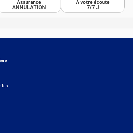
Assurance
À votre écoute
ANNULATION
7/7 J
iere
ntes