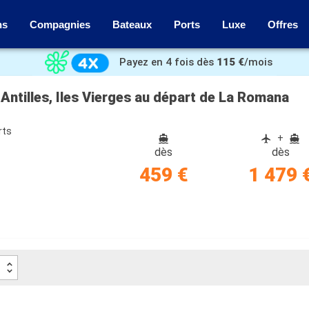
ns
Compagnies
Bateaux
Ports
Luxe
Offres
Payez en 4 fois dès
115 €
/mois
Antilles, Iles Vierges au départ de La Romana
rts
+
dès
dès
459 €
1 479 