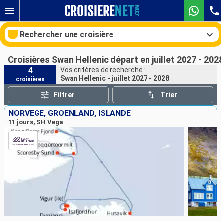
Rechercher une croisière
Croisières Swan Hellenic départ en juillet 2027 - 202
4
Vos critères de recherche :
Swan Hellenic - juillet 2027 - 2028
croisières
Nos destinations
Filtrer
Trier
Mois de départ
NORVÈGE, GRÖENLAND, ISLANDE
11 jours, SH Vega
Ports
Compagnies
Rechercher