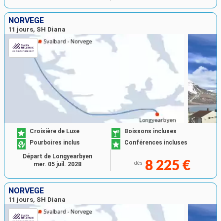
NORVÈGE
11 jours, SH Diana
Croisière de Luxe
Boissons incluses
Pourboires inclus
Conférences incluses
Départ de Longyearbyen
8 225 €
dès
mer. 05 juil. 2028
NORVÈGE
11 jours, SH Diana