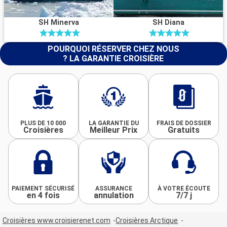
SH Minerva
SH Diana
POURQUOI RÉSERVER CHEZ NOUS
? LA GARANTIE CROISIÈRE
PLUS DE 10 000
LA GARANTIE DU
FRAIS DE DOSSIER
Croisières
Meilleur Prix
Gratuits
PAIEMENT SÉCURISÉ
ASSURANCE
À VOTRE ÉCOUTE
en 4 fois
annulation
7/7 j
Croisières www.croisierenet.com
Croisières Arctique