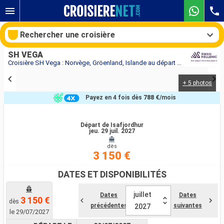
Rechercher une croisière
SH VEGA
Croisière SH Vega : Norvège, Gröenland, Islande au départ de Isafjordhur
+ 5 photos
Nos destinations
Payez en 4 fois dès
788 €
/mois
Mois de départ
Départ de Isafjordhur
jeu. 29 juil. 2027
Ports
Compagnies
dès
3 150 €
Rechercher
DATES ET DISPONIBILITÉS
juillet
Dates
Dates
3 150 €
dès
précédentes
suivantes
2027
le 29/07/2027