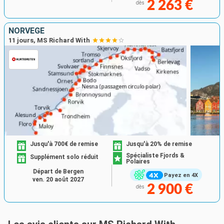
2 263 €
dès
NORVÈGE
11 jours, MS Richard With
Jusqu'à 700€ de remise
Jusqu'à 20% de remise
Spécialiste Fjords &
Supplément solo réduit
Polaires
Départ de Bergen
Payez en 4X
ven. 20 août 2027
2 900 €
dès