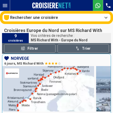
Rechercher une croisière
Croisières Europe du Nord sur MS Richard With
9
Vos critères de recherche :
MS Richard With - Europe du Nord
croisières
Nos destinations
Filtrer
Trier
Mois de départ
NORVÈGE
6 jours, MS Richard With
Ports
Compagnies
Rechercher