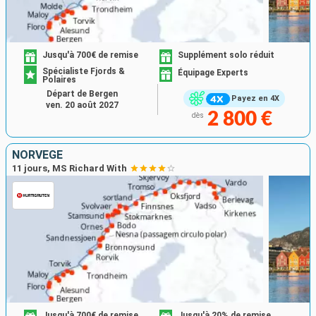
Jusqu'à 700€ de remise
Supplément solo réduit
Spécialiste Fjords &
Équipage Experts
Polaires
Départ de Bergen
Payez en 4X
ven. 20 août 2027
2 800 €
dès
NORVÈGE
11 jours, MS Richard With
Jusqu'à 700€ de remise
Jusqu'à 20% de remise