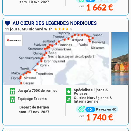
sam. 10 avr. 2027
1 662 €
dès
AU CŒUR DES LÉGENDES NORDIQUES
11 jours, MS Richard With
Spécialiste Fjords &
Jusqu'à 700€ de remise
Polaires
Cuisine Norvégienne &
Équipage Experts
Internationale
Départ de Bergen
Payez en 4X
sam. 27 nov. 2027
1 740 €
dès