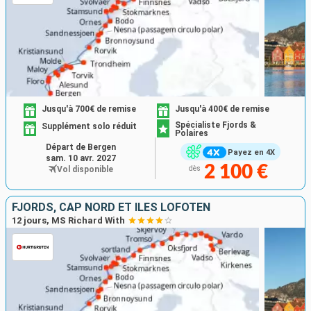
Jusqu'à 700€ de remise
Jusqu'à 400€ de remise
Spécialiste Fjords &
Supplément solo réduit
Polaires
Départ de Bergen
Payez en 4X
sam. 10 avr. 2027
2 100 €
Vol disponible
dès
FJORDS, CAP NORD ET ÎLES LOFOTEN
12 jours, MS Richard With