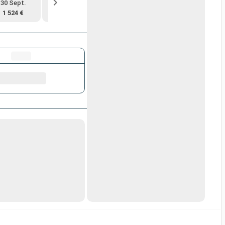
30 Sept.
11 Oct.
22 Oct.
2 Nov.
1 524 €
2 020 €
1 840 €
1 647 €