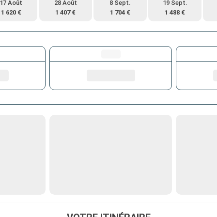
17 Août
28 Août
8 Sept.
19 Sept.
1 620 €
1 407 €
1 704 €
1 488 €