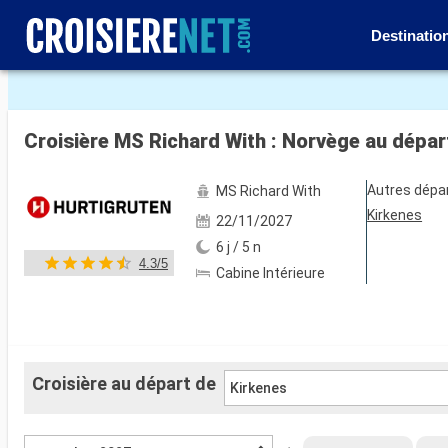
Destinatio
Voir les 37 autres photos
Croisière MS Richard With : Norvège au dépar
Autres dépa
MS Richard With
Kirkenes
22/11/2027
6 j / 5 n
4.3/5
Cabine Intérieure
Croisière au départ de
Kirkenes