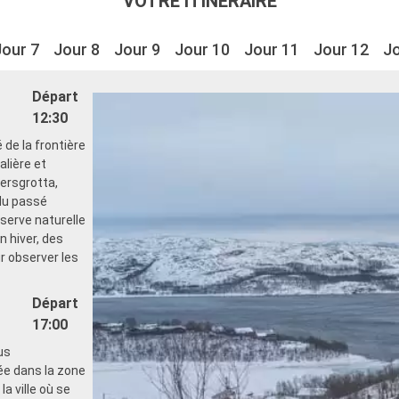
VOTRE ITINÉRAIRE
Jour 7
Jour 8
Jour 9
Jour 10
Jour 11
Jour 12
Jo
Départ
12:30
 de la frontière
alière et
ersgrotta,
du passé
éserve naturelle
n hiver, des
r observer les
Départ
17:00
us
uée dans la zone
la ville où se