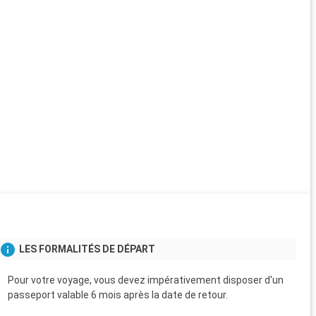
Ha
Le no
ville
Hamm
et d'
histo
Ok
Centr
réput
port 
égale
possi
afin 
excur
LES FORMALITÉS DE DÉPART
recom
son é
Pour votre voyage, vous devez impérativement disposer d'un
des g
passeport valable 6 mois après la date de retour.
Avant