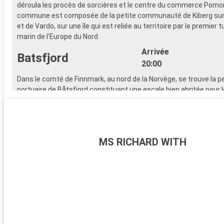
déroula les procès de sorcières et le centre du commerce Pomor
commune est composée de la petite communauté de Kiberg sur 
et de Vardo, sur une île qui est reliée au territoire par le premier 
marin de l’Europe du Nord.
Arrivée
Batsfjord
20:00
Dans le comté de Finnmark, au nord de la Norvège, se trouve la pet
portuaire de Båtsfjord constituant une escale bien abritée pour l
assurant les croisières Batsfjord. Tout comme sa flore exception
paysages sont uniques. Ils invitent les amoureux de la nature à
riches en découvertes. Idéalement située sur la route de l'expres
norvégien, entre Bergen et Kirkenes, Båtsfjord offre un cadre un
MS RICHARD WITH
reposer et pour se ressourcer. Pendant l'escale de croisiere Batsf
visiter une charmante église moderne construite 1971 ainsi que 
pylône de télévision de toute la Norvège. Cette structure culmine
241,8 mètres de hauteur. Les adeptes d'escalade y trouvent la b
partir à la conquête du sommet de la tour de granit de Svolvaerg
la charmante ville de Svolvaer voisine, l'une des plus passionnant
la région.
Arrivée