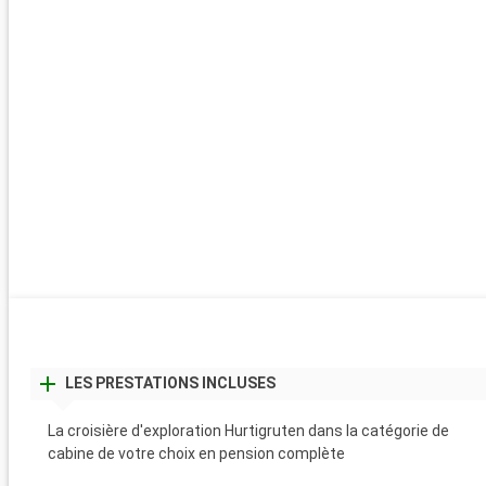
Berlevag
22:25
Berlevag, se situe sur la presqu\'île de Varanger, ancien lieu de sa
pour les samis (les Lapons du Finnmark). Située à proximité de la
russe, la péninsule de Varanger est un site ornithologique réputé
LES PRESTATIONS INCLUSES
La croisière d'exploration Hurtigruten dans la catégorie de
cabine de votre choix en pension complète