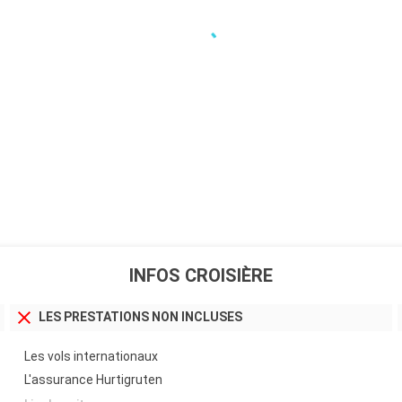
22:35
crifices rituels
 frontière
.
INFOS CROISIÈRE
LES PRESTATIONS NON INCLUSES
Les vols internationaux
L'assurance Hurtigruten