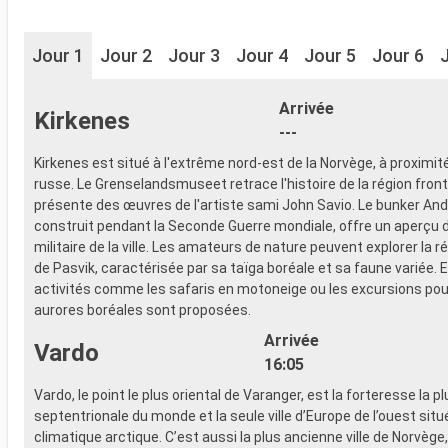
Jour 1
Jour 2
Jour 3
Jour 4
Jour 5
Jour 6
Arrivée
Kirkenes
---
Kirkenes est situé à l'extrême nord-est de la Norvège, à proximité
russe. Le Grenselandsmuseet retrace l'histoire de la région front
présente des œuvres de l'artiste sami John Savio. Le bunker And
construit pendant la Seconde Guerre mondiale, offre un aperçu 
militaire de la ville. Les amateurs de nature peuvent explorer la r
de Pasvik, caractérisée par sa taïga boréale et sa faune variée. E
activités comme les safaris en motoneige ou les excursions pou
aurores boréales sont proposées.
Arrivée
Vardo
16:05
Vardo, le point le plus oriental de Varanger, est la forteresse la pl
septentrionale du monde et la seule ville d’Europe de l’ouest sit
climatique arctique. C’est aussi la plus ancienne ville de Norvège, 