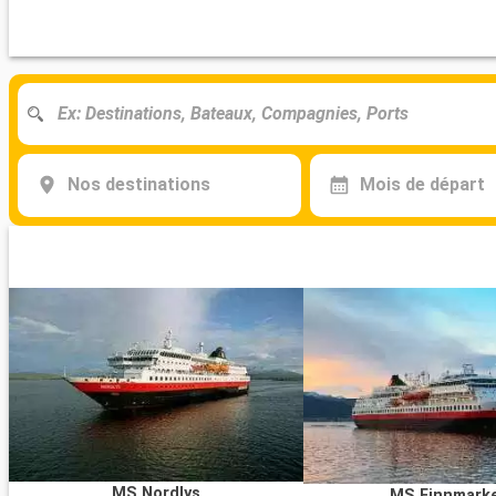
Nos destinations
Mois de départ
MS Nordlys
MS Finnmark