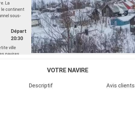
e. La
le continent
tunnel sous-
Départ
20:30
ite ville
es navires
nelle, les
 des randonnées
VOTRE NAVIRE
s côtier
ique pour se
Descriptif
Avis clients
jord, l'on peut
le plus haut
 à environ
ase idéale pour
eita qui domine
es localités de
Départ