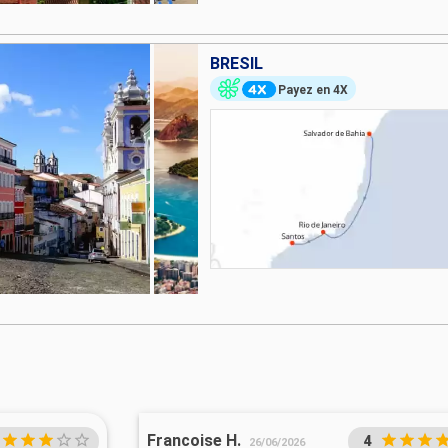
BRÉSIL
Payez en 4X
Francoise H.
4
26/06/2026