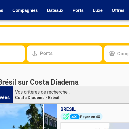
ns
Compagnies
Bateaux
Ports
Luxe
Offres
Ports
Comp
Brésil sur Costa Diadema
Vos critères de recherche :
vées
Costa Diadema - Brésil
BRÉSIL
Payez en 4X