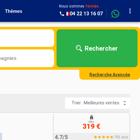
Nous sommes
fermés
Thèmes
04 22 13 16 07
Rechercher
agnies
Recherche Avancée
Trier : Meilleures ventes
dès
319 €
4.7/5
792 avis