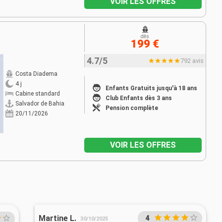
VOIR LES OFFRES
dès
199 €
4.7/5
792 avis
Costa Diadema
4 j
Enfants Gratuits jusqu'à 18 ans
Cabine standard
Club Enfants dès 3 ans
Salvador de Bahia
Pension complète
20/11/2026
VOIR LES OFFRES
Martine L.
4
30/10/2025