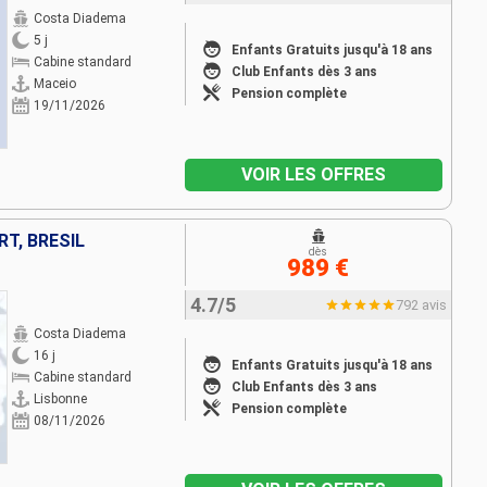
Costa Diadema
5 j
Enfants Gratuits jusqu'à 18 ans
Cabine standard
Club Enfants dès 3 ans
Maceio
Pension complète
19/11/2026
VOIR LES OFFRES
T, BRÉSIL
dès
989 €
4.7/5
792 avis
Costa Diadema
16 j
Enfants Gratuits jusqu'à 18 ans
Cabine standard
Club Enfants dès 3 ans
Lisbonne
Pension complète
08/11/2026