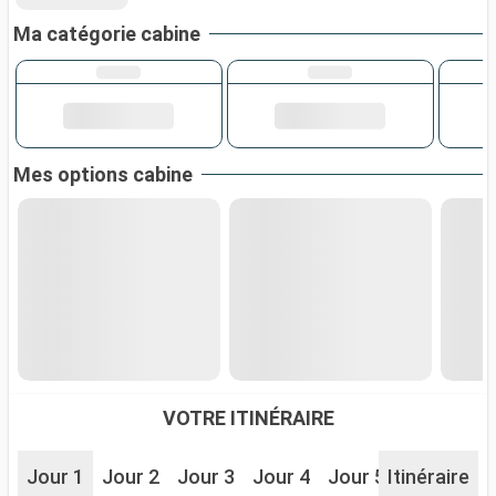
Ma catégorie cabine
Mes options cabine
VOTRE ITINÉRAIRE
Jour 1
Jour 2
Jour 3
Jour 4
Jour 5
Itinéraire
Jour 6
J