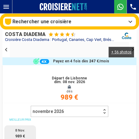
Rechercher une croisière
COSTA DIADEMA
Croisière Costa Diadema : Portugal, Canaries, Cap Vert, Brésil au départ de Lisbonne
+ 56 photos
Nos destinations
Payez en 4 fois dès
247 €
/mois
Mois de départ
Départ de Lisbonne
dim. 08 nov. 2026
Ports
Compagnies
dès
989 €
Rechercher
novembre 2026
MEILLEUR PRIX
8 Nov.
989 €