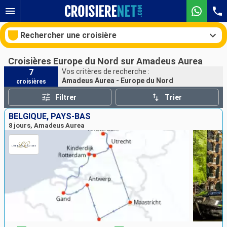
Rechercher une croisière
Croisières Europe du Nord sur Amadeus Aurea
7
Vos critères de recherche :
Amadeus Aurea - Europe du Nord
croisières
Nos destinations
Filtrer
Trier
Mois de départ
BELGIQUE, PAYS-BAS
8 jours, Amadeus Aurea
Ports
Compagnies
Rechercher