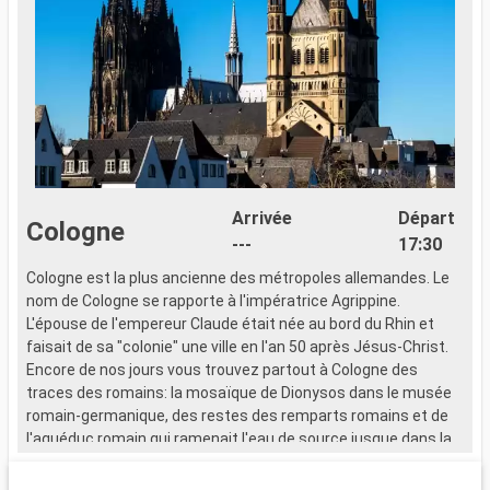
Arrivée
Départ
Cologne
---
17:30
Cologne est la plus ancienne des métropoles allemandes. Le
B
nom de Cologne se rapporte à l'impératrice Agrippine.
c
L'épouse de l'empereur Claude était née au bord du Rhin et
W
faisait de sa "colonie" une ville en l'an 50 après Jésus-Christ.
B
Encore de nos jours vous trouvez partout à Cologne des
q
traces des romains: la mosaïque de Dionysos dans le musée
s
romain-germanique, des restes des remparts romains et de
r
l'aquéduc romain qui ramenait l'eau de source jusque dans la
p
ville.
D
l