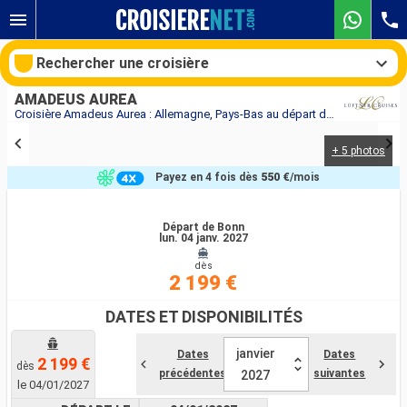
Rechercher une croisière
AMADEUS AUREA
Croisière Amadeus Aurea : Allemagne, Pays-Bas au départ de Bonn
+ 5 photos
Nos destinations
Payez en 4 fois dès
550 €
/mois
Mois de départ
Départ de Bonn
lun. 04 janv. 2027
Ports
Compagnies
dès
2 199 €
Rechercher
DATES ET DISPONIBILITÉS
janvier
Dates
Dates
2 199 €
dès
précédentes
suivantes
2027
le 04/01/2027