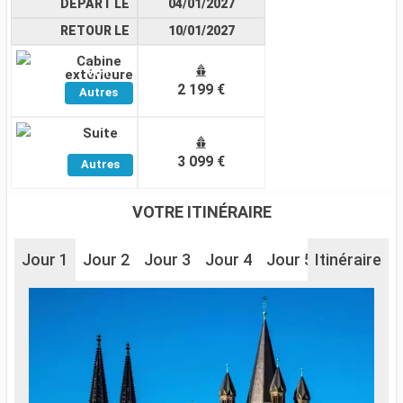
DÉPART LE
04/01/2027
RETOUR LE
10/01/2027
Cabine
Voir
extérieure
2 199 €
Autres
Cabines
Suite
Voir
3 099 €
Autres
Cabines
VOTRE ITINÉRAIRE
Jour 1
Jour 2
Jour 3
Jour 4
Jour 5
Itinéraire
Jour 6
J