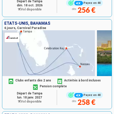
Départ de Tampa
Payez en 4X
dim. 18 oct. 2026
256 €
Vol disponible
dès
ÉTATS-UNIS, BAHAMAS
6 jours, Carnival Paradise
Clubs enfants dès 2 ans
Activités à bord incluses
Pension complète
Départ de Tampa
Payez en 4X
lun. 18 janv. 2027
258 €
Vol disponible
dès