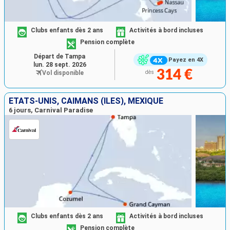
Clubs enfants dès 2 ans
Activités à bord incluses
Pension complète
Départ de Tampa
Payez en 4X
lun. 28 sept. 2026
314 €
Vol disponible
dès
ÉTATS-UNIS, CAÏMANS (ÎLES), MEXIQUE
6 jours, Carnival Paradise
Clubs enfants dès 2 ans
Activités à bord incluses
Pension complète