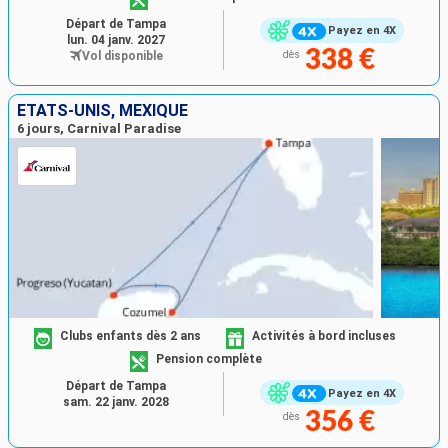
Départ de Tampa
Payez en 4X
lun. 04 janv. 2027
338 €
Vol disponible
dès
ÉTATS-UNIS, MEXIQUE
6 jours, Carnival Paradise
Clubs enfants dès 2 ans
Activités à bord incluses
Pension complète
Départ de Tampa
Payez en 4X
sam. 22 janv. 2028
356 €
dès