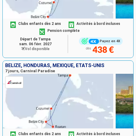
Clubs enfants dès 2 ans
Activités à bord incluses
Pension complète
Départ de Tampa
Payez en 4X
sam. 06 févr. 2027
438 €
Vol disponible
dès
BELIZE, HONDURAS, MEXIQUE, ÉTATS-UNIS
7 jours, Carnival Paradise
Clubs enfants dès 2 ans
Activités à bord incluses