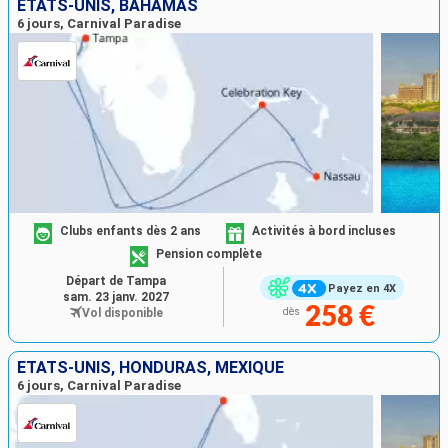
ÉTATS-UNIS, BAHAMAS
6 jours, Carnival Paradise
Clubs enfants dès 2 ans
Activités à bord incluses
Pension complète
Départ de Tampa
Payez en 4X
sam. 23 janv. 2027
258 €
Vol disponible
dès
ÉTATS-UNIS, HONDURAS, MEXIQUE
6 jours, Carnival Paradise