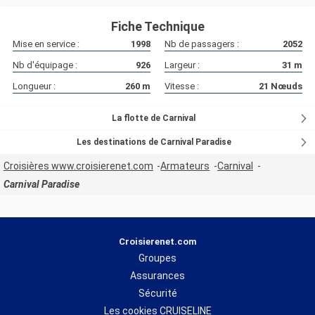
Fiche Technique
Mise en service :
1998
Nb de passagers :
2052
Nb d'équipage :
926
Largeur :
31
m
Longueur :
260
m
Vitesse :
21
Nœuds
La flotte de Carnival
Les destinations de Carnival Paradise
Croisières www.croisierenet.com
Armateurs
Carnival
Carnival Paradise
Croisierenet.com
Groupes
Assurances
Sécurité
Les cookies CRUISELINE