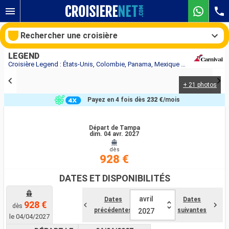
Rechercher une croisière
LEGEND
Croisière Legend : États-Unis, Colombie, Panama, Mexique au départ de Tampa
+ 21 photos
Nos destinations
Payez en 4 fois dès
232 €
/mois
Mois de départ
Départ de Tampa
dim. 04 avr. 2027
Ports
Compagnies
dès
928 €
Rechercher
DATES ET DISPONIBILITÉS
avril
Dates
Dates
928 €
dès
précédentes
suivantes
2027
le 04/04/2027