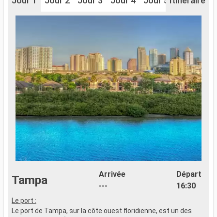
Jour 1
Jour 2
Jour 3
Jour 4
Jour 5
Itinéraire
Jour 6
J
Arrivée
Départ
Tampa
---
16:30
Le port :
Le port de Tampa, sur la côte ouest floridienne, est un des