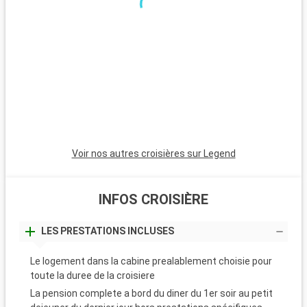
sont réputées pour leurs eaux claires et leur sable fin. Le parc
national de Myakka River, à environ 100 kilomètres, attire les
amoureux de la nature et les randonneurs. Orlando, à environ
135 kilomètres, est mondialement connu pour ses parcs à
thème, dont Walt Disney World et Universal Studios, offrant
une variété d'activités pour tous les âges.
Voir nos autres croisières sur Legend
INFOS CROISIÈRE
LES PRESTATIONS INCLUSES
Le logement dans la cabine prealablement choisie pour
toute la duree de la croisiere
La pension complete a bord du diner du 1er soir au petit