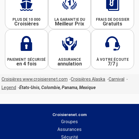
PLUS DE 10 000
LA GARANTIE DU
FRAIS DE DOSSIER
Croisières
Meilleur Prix
Gratuits
PAIEMENT SÉCURISÉ
ASSURANCE
À VOTRE ÉCOUTE
en 4 fois
annulation
7/7 j
Croisières www.croisierenet.com
Croisières Alaska
Carnival
Legend
États-Unis, Colombie, Panama, Mexique
Croisierenet.com
Groupes
Assurances
Sécurité