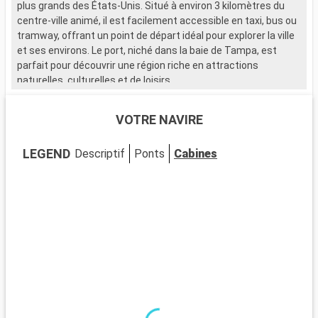
plus grands des États-Unis. Situé à environ 3 kilomètres du
centre-ville animé, il est facilement accessible en taxi, bus ou
tramway, offrant un point de départ idéal pour explorer la ville
et ses environs. Le port, niché dans la baie de Tampa, est
parfait pour découvrir une région riche en attractions
naturelles, culturelles et de loisirs.
Que visiter à Tampa ?
VOTRE NAVIRE
Tampa est un mélange vibrant de culture, d'histoire et de
divertissement. Ybor City, le quartier historique cubain, est
LEGEND
Descriptif
Ponts
Cabines
célèbre pour ses anciennes fabriques de cigares et son
ambiance nocturne. Le Tampa Riverwalk, longeant la rivière,
relie diverses attractions, dont le Florida Aquarium, et est
parfait pour une promenade détendue. Le Tampa Museum of
Art expose des œuvres d'art moderne et ancien. Pour les
familles, Busch Gardens est un parc d'attractions et animalier
à ne pas manquer.
Que visiter dans les environs ?
Aux alentours de Tampa, de nombreuses destinations valent
le détour. Les plages de Clearwater, à environ 35 kilomètres,