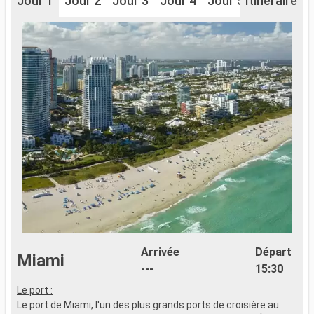
Jour 1
Jour 2
Jour 3
Jour 4
Jour 5
Itinéraire
Jour 6
J
Arrivée
Départ
Miami
---
15:30
Le port :
Le port de Miami, l'un des plus grands ports de croisière au