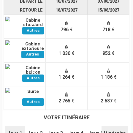
DÉPART LE
10/07/2027
07/08/2027
RETOUR LE
18/07/2027
15/08/2027
Cabine
Voir
standard
796 €
718 €
Autres
Cabines
Cabine
Voir
extérieure
1 030 €
952 €
Autres
Cabines
Cabine
Voir
balcon
1 264 €
1 186 €
Autres
Cabines
Suite
Voir
2 765 €
2 687 €
Autres
Cabines
VOTRE ITINÉRAIRE