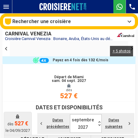
Rechercher une croisière
CARNIVAL VENEZIA
Croisière Carnival Venezia : Bonaire, Aruba, États-Unis au départ de Miami
+ 5 photos
Nos destinations
Payez en 4 fois dès
132 €
/mois
Mois de départ
Départ de Miami
sam. 04 sept. 2027
Ports
Compagnies
dès
527 €
Rechercher
DATES ET DISPONIBILITÉS
septembre
Dates
Dates
527 €
dès
précédentes
suivantes
2027
le 04/09/2027