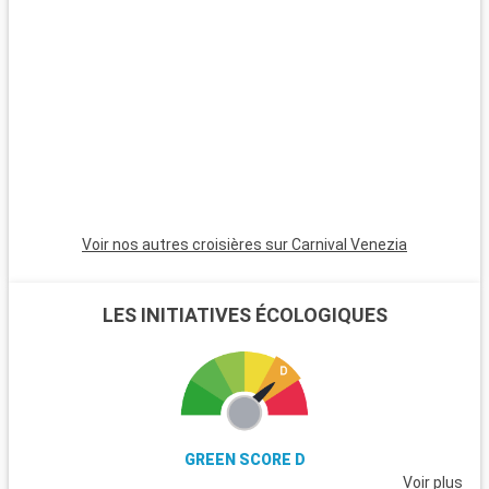
une atmosphère relaxante, des maisons colorées et des
couchers de soleil magnifiques. Les Bahamas, à proximité en
bateau, sont un paradis avec leurs plages de sable blanc. Pour
les plongeurs, les récifs coralliens de Key Largo offrent une
expérience sous-marine inoubliable. Ces destinations autour
de Miami révèlent la beauté naturelle et la diversité culturelle
de la région.
Voir nos autres croisières sur Carnival Venezia
LES INITIATIVES ÉCOLOGIQUES
GREEN SCORE D
Voir plus