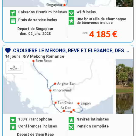
Boissons Premium incluses
Wi-fi inclus
Une bouteille de champagne
Frais de service inclus
de bienvenue incluse
Départ de Singapour
4 185 €
dès
dim. 02 janv. 2028
CROISIÈRE LE MÉKONG, RÊVE ET ÉLÉGANCE, DES TEMPLES D’ANGKOR À SAÏGON
14 jours, R/V Mekong Romance
100% Francophone
Navires intimistes
Conférences incluses
Pension complète
Départ de Siem Reap