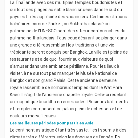
La Thaïlande avec ses multiples temples bouddhistes et
surtout ses plages au sable blanc situées dans le sud du
pays est très appréciée des vacanciers. Certaines stations
balnéaires comme Phuket, ou Sukhothai classé au
patrimoine de l'UNESCO sont des sites incontournables du
patrimoine thaïlandais. Tous ceux désirant se plonger dans
une grande cité rassemblant les traditions et une vie
trépidante seront conquis par Bangkok. La ville est pleine de
restaurants et a de quoi fournir aux visiteurs de quoi
s'amuser dans une ambiance pétillante. Pour les lieux à
visiter, à ne surtout pas manquer le Musée National de
Bangkok et son grand Palais. Cette ancienne demeure
royale rassemble de nombreux temples dont le Wat Phra
Kaeo. Il s'agit de l'ancienne chapelle royale. Celle-ci recelant
un magnifique bouddha en émeraudes. Plusieurs bâtiments
et temples composent ce palais plein de richesses et de
couleurs merveilleuses.
Les meilleures périodes pour partir en Asie.
Le continent asiatique étant très vaste, il est soumis à des
climats très différents selon les époques de l'année.
En