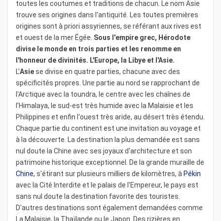
toutes les coutumes et traditions de chacun. Le nom Asie
trouve ses origines dans l'antiquité. Les toutes premières
origines sont à priori assyriennes, se référant aux rives est
et ouest de la mer Égée.
Sous l'empire grec, Hérodote
divise le monde en trois parties et les renomme en
l'honneur de divinités. L'Europe, la Libye et l'Asie.
L'
Asie
se divise en quatre parties, chacune avec des
spécificités propres. Une partie au nord se rapprochant de
l'Arctique avec la toundra, le centre avec les chaînes de
l’Himalaya, le sud-est très humide avec la Malaisie et les
Philippines et enfin l'ouest très aride, au désert très étendu.
Chaque partie du continent est une invitation au voyage et
à la découverte. La destination la plus demandée est sans
nul doute la Chine avec ses joyaux d'architecture et son
patrimoine historique exceptionnel. De la grande muraille de
Chine
, s'étirant sur plusieurs milliers de kilomètres, à
Pékin
avec la Cité Interdite et le palais de l'Empereur, le pays est
sans nul doute la destination favorite des touristes.
D'autres destinations sont également demandées comme
La Malaisie, la Thaïlande ou le Japon. Des rizières en