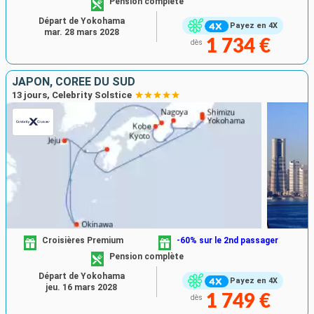
Pension complète
Départ de Yokohama
Payez en 4X
mar. 28 mars 2028
1 734 €
dès
JAPON, CORÉE DU SUD
13 jours, Celebrity Solstice
Croisières Premium
-60% sur le 2nd passager
Pension complète
Départ de Yokohama
Payez en 4X
jeu. 16 mars 2028
1 749 €
dès