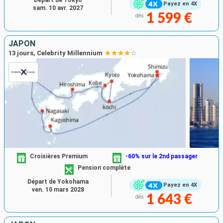
Départ de Tokyo
Payez en 4X
sam. 10 avr. 2027
1 599 €
dès
JAPON
13 jours, Celebrity Millennium
Croisières Premium
-60% sur le 2nd passager
Pension complète
Départ de Yokohama
Payez en 4X
ven. 10 mars 2028
1 643 €
dès