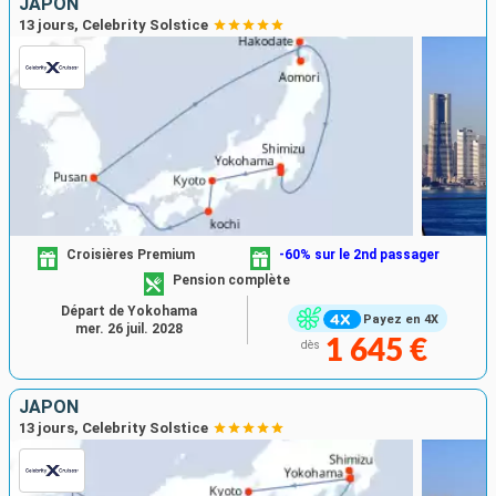
JAPON
13 jours, Celebrity Solstice
Croisières Premium
-60% sur le 2nd passager
Pension complète
Départ de Yokohama
Payez en 4X
mer. 26 juil. 2028
1 645 €
dès
JAPON
13 jours, Celebrity Solstice