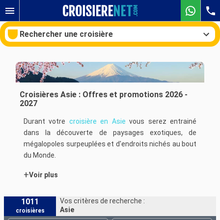
Rechercher une croisière
Nos destinations
Croisières Asie : Offres et promotions 2026 -
2027
Mois de départ
Durant votre
croisière en Asie
vous serez entrainé
dans la découverte de paysages exotiques, de
Ports
Compagnies
mégalopoles surpeuplées et d'endroits nichés au bout
du Monde.
Rechercher
+
Voir plus
Durant vos escales de
croisière
, vous pourrez partir à
la découverte de l'île de
Hong Kong
et vous rendre au
marché de nuit de Temple Street. Au coeur des rues
1011
Vos critères de recherche :
Asie
croisières
de l'île vous serez happé, par la densité de la