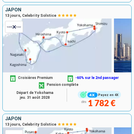
JAPON
13 jours, Celebrity Solstice
Croisières Premium
-60% sur le 2nd passager
Pension complète
Départ de Yokohama
Payez en 4X
jeu. 31 août 2028
1 782 €
dès
JAPON
13 jours, Celebrity Solstice