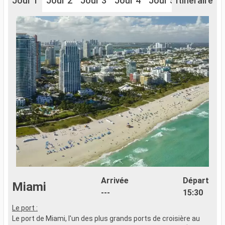
Jour 1
Jour 2
Jour 3
Jour 4
Jour 5
Itinéraire
Arrivée
Départ
Miami
---
15:30
Le port :
S
Le port de Miami, l'un des plus grands ports de croisière au
i