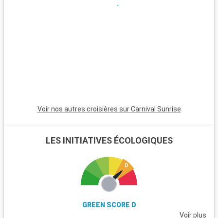
une atmosphère relaxante, des maisons colorées et des
couchers de soleil magnifiques. Les Bahamas, à proximité en
bateau, sont un paradis avec leurs plages de sable blanc. Pour
les plongeurs, les récifs coralliens de Key Largo offrent une
expérience sous-marine inoubliable. Ces destinations autour
de Miami révèlent la beauté naturelle et la diversité culturelle
de la région.
Voir nos autres croisières sur Carnival Sunrise
LES INITIATIVES ÉCOLOGIQUES
GREEN SCORE D
Voir plus