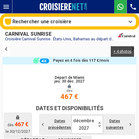
Rechercher une croisière
CARNIVAL SUNRISE
Croisière Carnival Sunrise : États-Unis, Bahamas au départ de Miami
+ 4 photos
Nos destinations
Payez en 4 fois dès
117 €
/mois
Mois de départ
Départ de Miami
jeu. 30 déc. 2027
Ports
Compagnies
dès
467 €
Rechercher
DATES ET DISPONIBILITÉS
décembre
Dates
Dates
467 €
dès
précédentes
suivantes
2027
le 30/12/2027