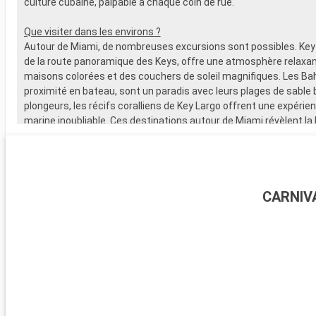
culture cubaine, palpable à chaque coin de rue.
Que visiter dans les environs ?
Autour de Miami, de nombreuses excursions sont possibles. Key
de la route panoramique des Keys, offre une atmosphère relaxan
maisons colorées et des couchers de soleil magnifiques. Les B
proximité en bateau, sont un paradis avec leurs plages de sable b
plongeurs, les récifs coralliens de Key Largo offrent une expérie
marine inoubliable. Ces destinations autour de Miami révèlent la
naturelle et la diversité culturelle de la région.
CARNIV