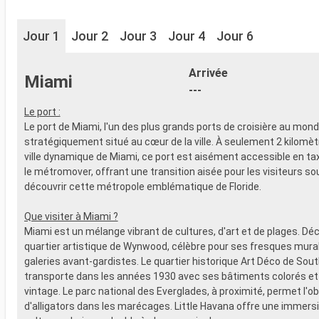
Jour 1
Jour 2
Jour 3
Jour 4
Jour 6
Arrivée
Miami
---
Le port :
Le port de Miami, l'un des plus grands ports de croisière au mond
stratégiquement situé au cœur de la ville. À seulement 2 kilomèt
ville dynamique de Miami, ce port est aisément accessible en taxi
le métromover, offrant une transition aisée pour les visiteurs so
découvrir cette métropole emblématique de Floride.
Que visiter à Miami ?
Miami est un mélange vibrant de cultures, d'art et de plages. Dé
quartier artistique de Wynwood, célèbre pour ses fresques mura
galeries avant-gardistes. Le quartier historique Art Déco de So
transporte dans les années 1930 avec ses bâtiments colorés e
vintage. Le parc national des Everglades, à proximité, permet l'o
d'alligators dans les marécages. Little Havana offre une immersi