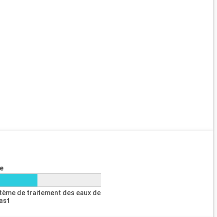
e
tème de traitement des eaux de
last