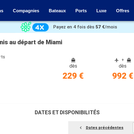
ns
Compagnies
Bateaux
Ports
Luxe
Offres
Payez en 4 fois dès
57 €
/mois
Unis au départ de Miami
rts
+
dès
dès
229 €
992 €
DATES ET DISPONIBILITÉS
Dates précédentes