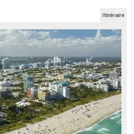
Itinéraire
Na