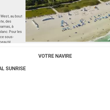
 West, au bout
te, des
ahamas, à
lanc. Pour les
nce sous-
 beauté
VOTRE NAVIRE
AL SUNRISE