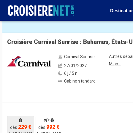
Destinatio
Voir les 4 autres photos
Croisière Carnival Sunrise : Bahamas, États-
Autres dépa
Carnival Sunrise
Miami
27/01/2027
6 j / 5 n
Cabine standard
+
229 €
992 €
dès
dès