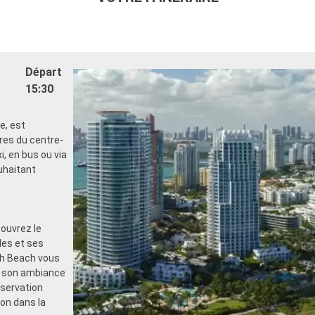
Départ
15:30
e, est
res du centre-
, en bus ou via
uhaitant
couvrez le
les et ses
uth Beach vous
t son ambiance
bservation
on dans la