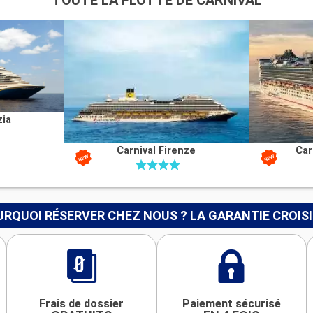
TOUTE LA FLOTTE DE CARNIVAL
zia
Carnival Firenze
Car
RQUOI RÉSERVER CHEZ NOUS ? LA GARANTIE CROIS
Frais de dossier
Paiement sécurisé