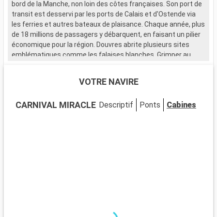
bord de la Manche, non loin des côtes françaises. Son port de
m
transit est desservi par les ports de Calais et d'Ostende via
o
les ferries et autres bateaux de plaisance. Chaque année, plus
F
de 18 millions de passagers y débarquent, en faisant un pilier
économique pour la région. Douvres abrite plusieurs sites
L
emblématiques comme les falaises blanches. Grimper au
d
sommet du phare de South Forland permet d'admirer la
c
beauté de ces spectaculaires curiosités naturelles. La
l
VOTRE NAVIRE
croisiere Douvres ne saurait être complète sans la visite du
p
château surplombant la ville. Témoin de l'histoire des lieux, cet
S
CARNIVAL MIRACLE
Descriptif
Ponts
Cabines
édifice a été érigé à l'époque romaine. Avant de reprendre la
l
mer, il est recommandé de faire un tour au Market Place pour
s
faire du shopping et admirer sa magnifique fontaine au détour
d
des croisières Douvres.
d
m
v
ê
v
v
M
l