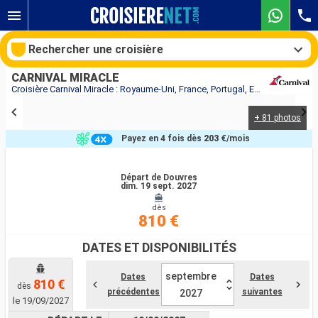
Rechercher une croisière
CARNIVAL MIRACLE
Croisière Carnival Miracle : Royaume-Uni, France, Portugal, Espagne, Italie au départ de Douvres
+ 81 photos
Nos destinations
Payez en 4 fois dès
203 €
/mois
Mois de départ
Départ de Douvres
dim. 19 sept. 2027
Ports
Compagnies
dès
810 €
Rechercher
DATES ET DISPONIBILITÉS
septembre
Dates
Dates
810 €
dès
précédentes
suivantes
2027
le 19/09/2027