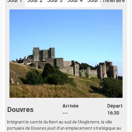
Jour 1
Jour 2
Jour 3
Jour 4
Jour 5
Itinéraire
Jour 6
J
Arrivée
Départ
Douvres
---
16:30
Intégrant le comté du Kent au sud de l'Angleterre, la ville
C
portuaire de Douvres jouit d'un emplacement stratégique au
d