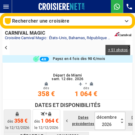
Rechercher une croisière
CARNIVAL MAGIC
Croisière Carnival Magic : États-Unis, Bahamas, République Dominicaine, Îles Turques-et-Caïques au départ de Miami
+ 51 photos
Nos destinations
Payez en 4 fois dès
90 €
/mois
Mois de départ
Départ de Miami
sam. 12 déc. 2026
Ports
Compagnies
+
dès
dès
358 €
1 064 €
Rechercher
DATES ET DISPONIBILITÉS
+
décembre
Dates
D
358 €
1 064 €
dès
dès
précédentes
sui
2026
le 12/12/2026
le 12/12/2026