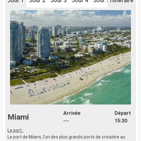
Jour 1
Jour 2
Jour 3
Jour 4
Jour 5
Itinéraire
Jour 6
J
Arrivée
Départ
Miami
---
15:30
Le port :
A
Le port de Miami, l'un des plus grands ports de croisière au
d