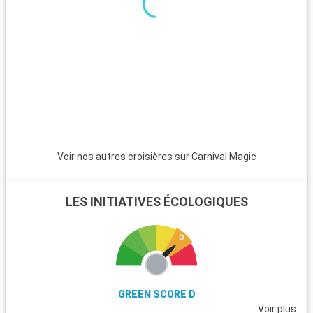
une atmosphère relaxante, des maisons colorées et des
couchers de soleil magnifiques. Les Bahamas, à proximité en
bateau, sont un paradis avec leurs plages de sable blanc. Pour
les plongeurs, les récifs coralliens de Key Largo offrent une
expérience sous-marine inoubliable. Ces destinations autour
de Miami révèlent la beauté naturelle et la diversité culturelle
de la région.
Voir nos autres croisières sur Carnival Magic
LES INITIATIVES ÉCOLOGIQUES
GREEN SCORE D
Voir plus