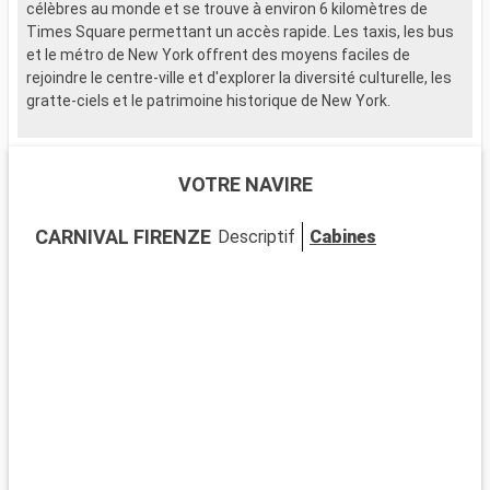
célèbres au monde et se trouve à environ 6 kilomètres de
Times Square permettant un accès rapide. Les taxis, les bus
et le métro de New York offrent des moyens faciles de
rejoindre le centre-ville et d'explorer la diversité culturelle, les
gratte-ciels et le patrimoine historique de New York.
Que visiter à New York ?
New York, ville de renommée internationale, est un mélange
VOTRE NAVIRE
de cultures, d'art et d'histoire. Manhattan abrite une
multitude de sites emblématiques tels que Times Square,
CARNIVAL FIRENZE
Descriptif
Cabines
avec ses écrans géants, Central Park, un oasis de verdure et
l'Empire State Building offrant des vues imprenables. Les
musées tels que le Metropolitan Museum of Art et le Museum
of Modern Art offrent un aperçu incomparable de l'art
mondial.
Que visiter dans les environs ?
Aux alentours de New York, de nombreuses excursions sont
possibles. Brooklyn se distingue par son pont emblématique,
ses quartiers tendance comme Williamsburg, et le Prospect
Park. Le Bronx, avec son jardin botanique et son zoo, offre une