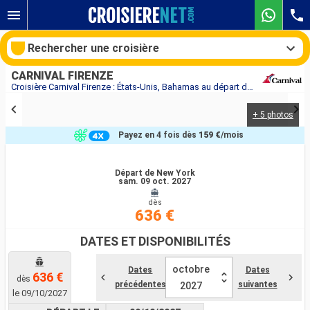
Rechercher une croisière
CARNIVAL FIRENZE
Croisière Carnival Firenze : États-Unis, Bahamas au départ de New York
+ 5 photos
Nos destinations
Payez en 4 fois dès
159 €
/mois
Mois de départ
Départ de New York
sam. 09 oct. 2027
Ports
Compagnies
dès
636 €
Rechercher
DATES ET DISPONIBILITÉS
octobre
Dates
Dates
636 €
dès
précédentes
suivantes
2027
le 09/10/2027