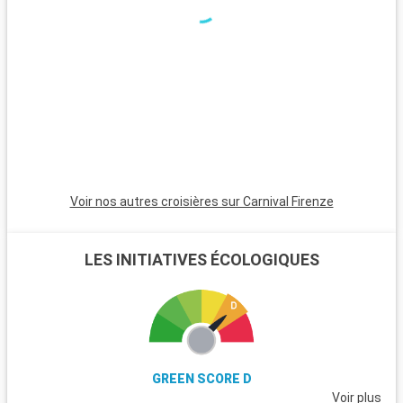
riche expérience culturelle. Staten Island, accessible par un
ferry gratuit offrant des vues sur la Statue de la Liberté, est
un lieu de tranquillité. Les montagnes Catskills, à quelques
heures de la ville, offrent des sentiers de randonnée avec de
magnifiques paysages à la clé.
Voir nos autres croisières sur Carnival Firenze
LES INITIATIVES ÉCOLOGIQUES
GREEN SCORE D
Voir plus