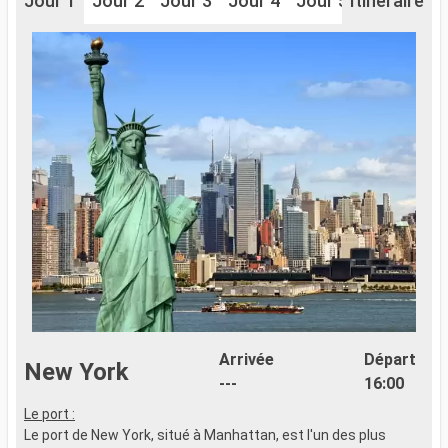
Jour 1
Jour 2
Jour 3
Jour 4
Jour 5
Itinéraire
Jour 6
J
Arrivée
Départ
New York
---
16:00
Le port :
Le port de New York, situé à Manhattan, est l'un des plus