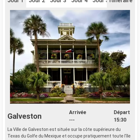
Jour 1
Jour 2
Jour 3
Jour 4
Jour 5
Itinéraire
Jour 6
J
Arrivée
Départ
Galveston
---
15:30
La Ville de Galveston est située sur la côte supérieure du
Texas du Golfe du Mexique et occupe pratiquement toute l'île