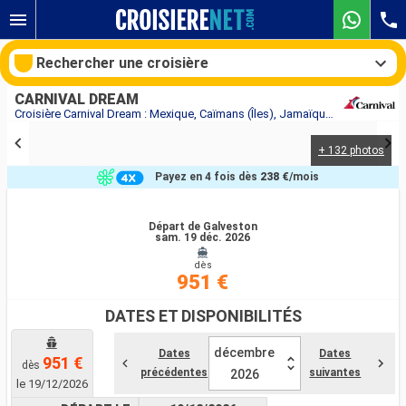
Rechercher une croisière
CARNIVAL DREAM
Croisière Carnival Dream : Mexique, Caïmans (Îles), Jamaïque, États-Unis au départ de Galveston
+ 132 photos
Nos destinations
Payez en 4 fois dès
238 €
/mois
Mois de départ
Départ de Galveston
sam. 19 déc. 2026
Ports
Compagnies
dès
951 €
Rechercher
DATES ET DISPONIBILITÉS
décembre
Dates
Dates
951 €
dès
précédentes
suivantes
2026
le 19/12/2026