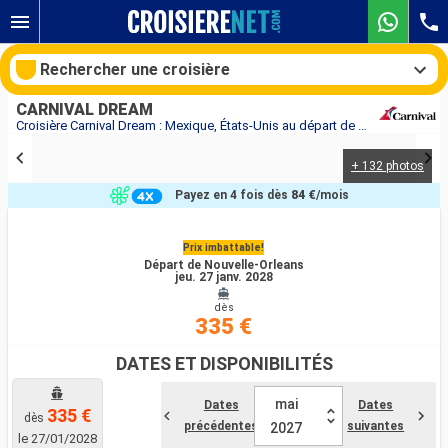
Rechercher une croisière
CARNIVAL DREAM
Croisière Carnival Dream : Mexique, États-Unis au départ de Nouvelle-Orleans
+ 132 photos
Nos destinations
Payez en 4 fois dès
84 €
/mois
Mois de départ
Prix imbattable!
Départ de Nouvelle-Orleans
Ports
Compagnies
jeu. 27 janv. 2028
dès
Rechercher
335 €
DATES ET DISPONIBILITÉS
mai
Dates
Dates
335 €
dès
précédentes
suivantes
2027
le 27/01/2028