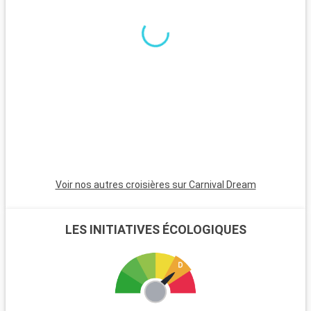
Que visiter dans les environs ?
Autour de la Nouvelle-Orléans, de nombreux sites valent le
détour. Les plantations historiques, comme Oak Alley, offrent
un aperçu de l'histoire du Sud. Les bayous offrent des
excursions en bateau au cœur de paysages naturels
préservés. Le Musée national de la Seconde Guerre mondiale
propose une perspective historique enrichissante. Pour les
gourmets, un périple à travers Cajun Country permet de
découvrir la savoureuse cuisine cajun et créole.
Voir nos autres croisières sur Carnival Dream
LES INITIATIVES ÉCOLOGIQUES