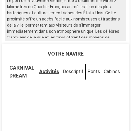
Le port de la Nouvelle-Orléans, situé à seulement environ 2
kilomètres du Quartier Français animé, est l'un des plus
historiques et culturellement riches des États-Unis. Cette
proximité offre un accès facile aux nombreuses attractions
de la ville, permettant aux visiteurs de s'immerger
immédiatement dans son atmosphère unique. Les célèbres
tramways de la ville et les taxis offrent des moyens de
transport pratiques pour explorer la Nouvelle-Orléans et
découvrir ses multiples facettes culturelles.
VOTRE NAVIRE
Que visiter à la Nouvelle-Orléans ?
CARNIVAL
La Nouvelle-Orléans, avec son mélange harmonieux
Activités
Descriptif
Ponts
Cabines
d'influences françaises, créoles, amérindiennes et
DREAM
espagnoles, est une ville fascinante à découvrir. Le Quartier
Français est célèbre pour son architecture historique, ses
rues pavées et son ambiance festive. La rue Bourbon est
connue pour son animation nocturne, tandis que le Garden
District séduit avec ses élégantes demeures antebellum. La
musique, notamment le jazz, est omniprésente, et une visite
à Frenchmen Street est essentielle pour les amateurs du
genre.