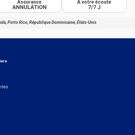
Assurance
À votre écoute
ANNULATION
7/7 J
uda, Porto Rico, République Dominicaine, États-Unis
iere
ntes