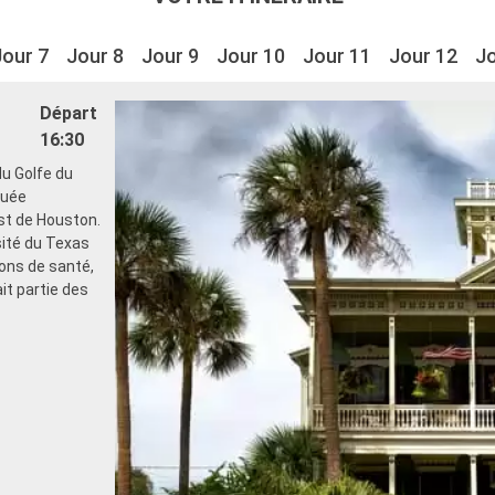
Jour 7
Jour 8
Jour 9
Jour 10
Jour 11
Jour 12
Jo
Départ
16:30
du Golfe du
tuée
st de Houston.
sité du Texas
ons de santé,
ait partie des