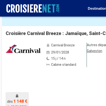
Destinatio
Voir les 82 autres photos
Autres dépa
Carnival Breeze
Galveston
29/01/2028
15 j / 14 n
Cabine standard
1 148 €
dès