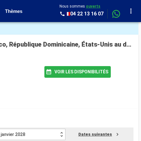
Nous sommes
ouverts
Thèmes
04 22 13 16 07
Croisière Carnival Breeze : Jamaïque, Saint-Croix, Sainte-Lucie, Antigua-et-Barbuda, Porto Rico, République Dominicaine, États-Unis au départ de Galveston
VOIR LES DISPONIBILITÉS
janvier 2028
Dates suivantes