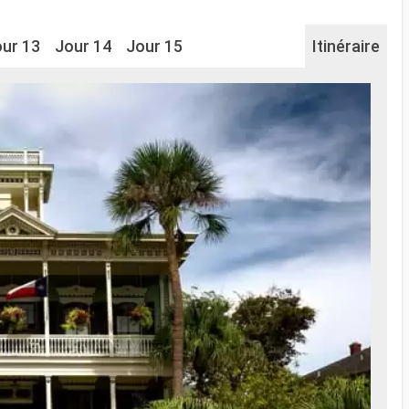
ur 13
Jour 14
Jour 15
Itinéraire
Na