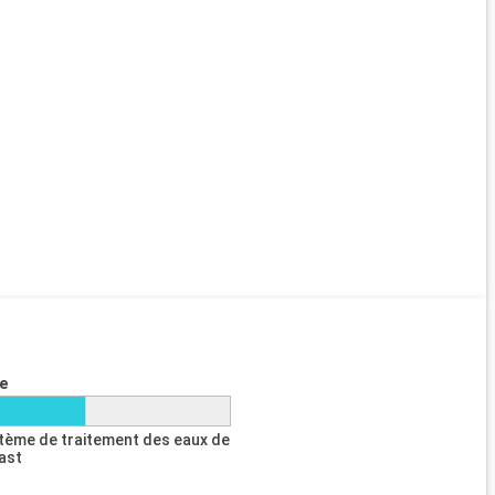
e
tème de traitement des eaux de
last