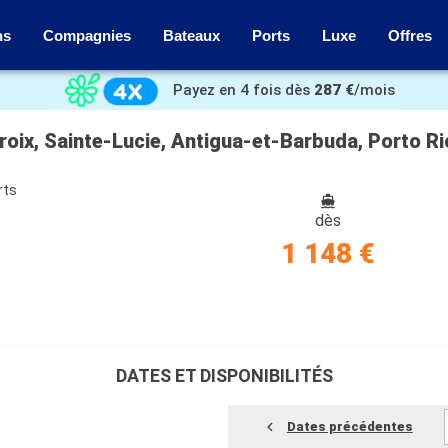
ns
Compagnies
Bateaux
Ports
Luxe
Offres
Payez en 4 fois dès
287 €
/mois
rts
dès
1 148 €
DATES ET DISPONIBILITÉS
Dates précédentes