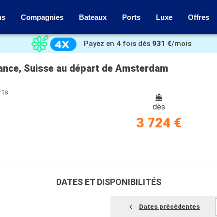
ns
Compagnies
Bateaux
Ports
Luxe
Offres
Payez en 4 fois dès
931 €
/mois
rance, Suisse au départ de Amsterdam
rts
dès
3 724 €
DATES ET DISPONIBILITÉS
Dates précédentes