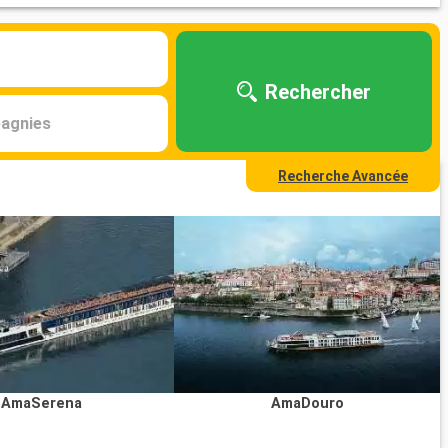
Rechercher
agnies
Recherche Avancée
AmaSerena
AmaDouro