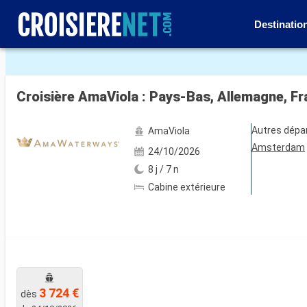
Destinatio
Voir les 5 autres photos
Croisière AmaViola : Pays-Bas, Allemagne, F
Autres dépa
AmaViola
Amsterdam
24/10/2026
8 j / 7 n
Cabine extérieure
3 724 €
dès