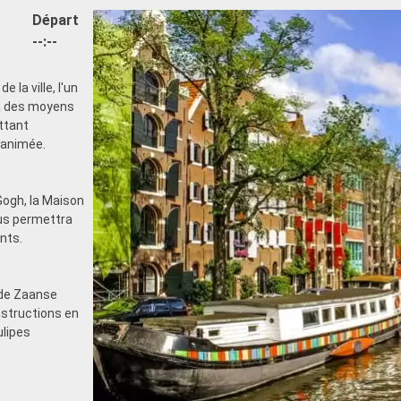
Départ
--:--
 la ville, l'un
 à des moyens
ttant
 animée.
ogh, la Maison
ous permettra
nts.
 de Zaanse
nstructions en
ulipes