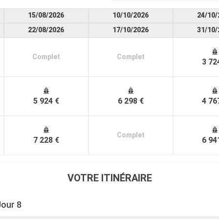
15/08/2026
10/10/2026
24/10/
22/08/2026
17/10/2026
31/10/
Complet
Complet
3 72
5 924 €
6 298 €
4 76
Complet
7 228 €
6 94
VOTRE ITINÉRAIRE
Jour 8