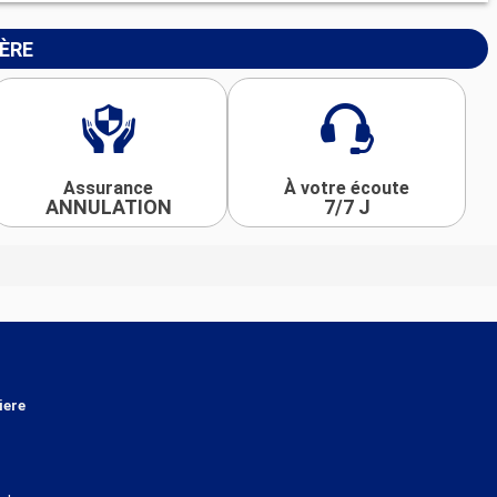
IÈRE
Assurance
À votre écoute
ANNULATION
7/7 J
iere