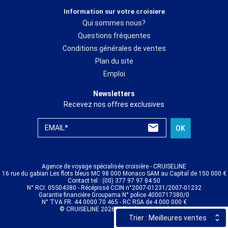
Information sur votre croisiere
Qui sommes nous?
Questions fréquentes
Conditions générales de ventes
Plan du site
Emploi
Newsletters
Recevez nos offres exclusives
EMAIL*
OK
Agence de voyage spécialisée croisière - CRUISELINE
16 rue du gabian Les flots bleus MC 98 000 Monaco SAM au Capital de 150 000 €
Contact tel : (00) 377 97 97 84 50
N° RCI: 05S04380 - Récépissé CCIN n°2007-01231/2007-01232
Garantie financière Groupama N° police 4000717380/0
N° TVA FR. 44 0000 70 465 - RC RSA de 4 000 000 €
© CRUISELINE 2026 - all rights reserved
Trier : Meilleures ventes