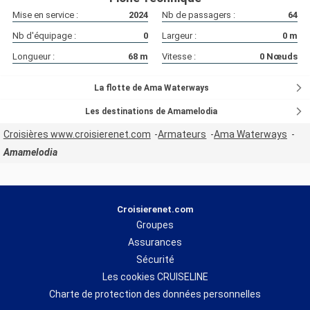
Mise en service :
2024
Nb de passagers :
64
Nb d'équipage :
0
Largeur :
0
m
Longueur :
68
m
Vitesse :
0
Nœuds
La flotte de Ama Waterways
Les destinations de Amamelodia
Croisières www.croisierenet.com
Armateurs
Ama Waterways
Amamelodia
Croisierenet.com
Groupes
Assurances
Sécurité
Les cookies CRUISELINE
Charte de protection des données personnelles