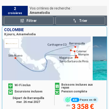
2
Vos critères de recherche :
Amamelodia
croisières
Filtrer
Trier
COLOMBIE
8 jours, Amamelodia
Boissons incluses aux
Wi-Fi inclus
repas
Excursions incluses
Pension complète
Départ de Barranquilla
Payez en 4X
mer. 26 mai 2027
3 358 €
dès