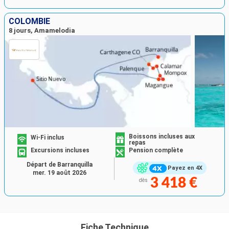
COLOMBIE
8 jours, Amamelodia
Boissons incluses aux
Wi-Fi inclus
repas
Excursions incluses
Pension complète
Départ de Barranquilla
Payez en 4X
mer. 19 août 2026
3 418 €
dès
Fiche Technique