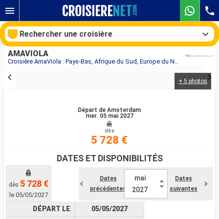
Rechercher une croisière
AMAVIOLA
Croisière AmaViola : Pays-Bas, Afrique du Sud, Europe du Nord, Allemagne, France, Suisse au départ de Amsterdam
+ 5 photos
Nos destinations
Mois de départ
Départ de Amsterdam
mer. 05 mai 2027
dès
Ports
Compagnies
5 728 €
Rechercher
DATES ET DISPONIBILITÉS
mai
Dates
Dates
5 728 €
dès
précédentes
suivantes
2027
le 05/05/2027
DÉPART LE
05/05/2027