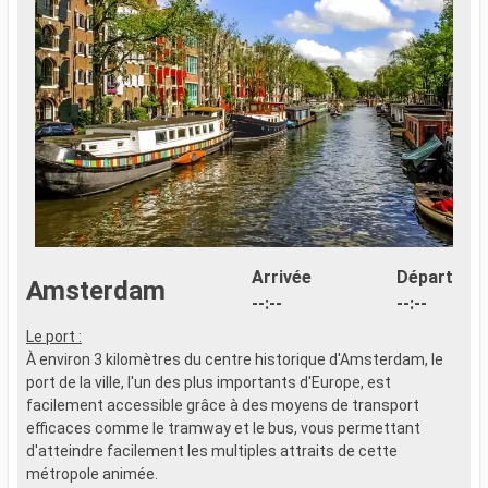
Arrivée
Départ
Amsterdam
--:--
--:--
Le port :
L
À environ 3 kilomètres du centre historique d'Amsterdam, le
À
port de la ville, l'un des plus importants d'Europe, est
p
facilement accessible grâce à des moyens de transport
f
efficaces comme le tramway et le bus, vous permettant
e
d'atteindre facilement les multiples attraits de cette
d
métropole animée.
m