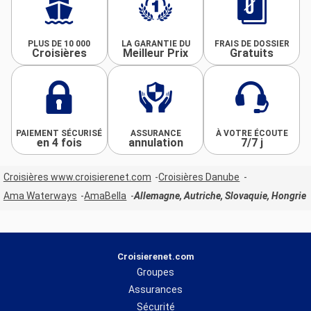
PLUS DE 10 000
LA GARANTIE DU
FRAIS DE DOSSIER
Croisières
Meilleur Prix
Gratuits
PAIEMENT SÉCURISÉ
ASSURANCE
À VOTRE ÉCOUTE
en 4 fois
annulation
7/7 j
Croisières www.croisierenet.com
Croisières Danube
Ama Waterways
AmaBella
Allemagne, Autriche, Slovaquie, Hongrie
Croisierenet.com
Groupes
Assurances
Sécurité