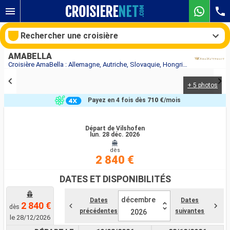
Rechercher une croisière
AMABELLA
Croisière AmaBella : Allemagne, Autriche, Slovaquie, Hongrie au départ de Vilshofen
+ 5 photos
Nos destinations
Payez en 4 fois dès
710 €
/mois
Mois de départ
Départ de Vilshofen
lun. 28 déc. 2026
Ports
Compagnies
dès
2 840 €
Rechercher
DATES ET DISPONIBILITÉS
décembre
Dates
Dates
2 840 €
dès
précédentes
suivantes
2026
le 28/12/2026