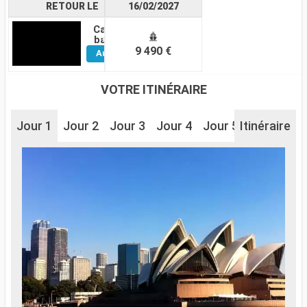
RETOUR LE
16/02/2027
Cabine
Voir
balcon
9 490 €
Autres
Cabines
VOTRE ITINÉRAIRE
Jour 1
Jour 2
Jour 3
Jour 4
Jour 5
Itinéraire
Jour 6
J