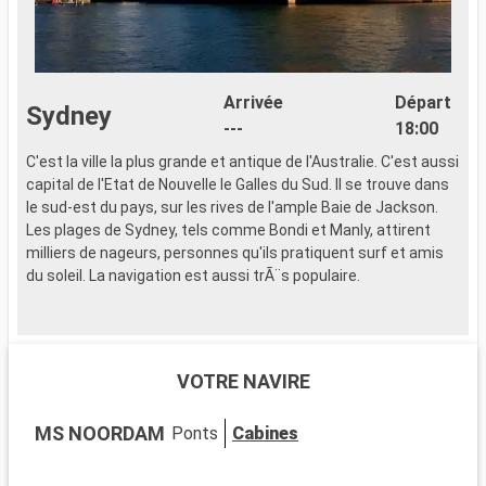
Arrivée
Départ
Sydney
---
18:00
C'est la ville la plus grande et antique de l'Australie. C'est aussi
C
capital de l'Etat de Nouvelle le Galles du Sud. Il se trouve dans
c
le sud-est du pays, sur les rives de l'ample Baie de Jackson.
l
Les plages de Sydney, tels comme Bondi et Manly, attirent
L
milliers de nageurs, personnes qu'ils pratiquent surf et amis
m
du soleil. La navigation est aussi trÃ¨s populaire.
d
VOTRE NAVIRE
MS NOORDAM
Ponts
Cabines