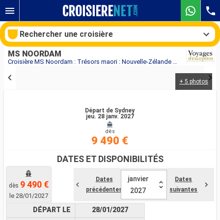
Rechercher une croisière
MS NOORDAM
Croisière MS Noordam : Trésors maori : Nouvelle-Zélande & Australie au départ de Sydney
+ 5 photos
Nos destinations
Mois de départ
Départ de Sydney
jeu. 28 janv. 2027
dès
Ports
Compagnies
9 490 €
Rechercher
DATES ET DISPONIBILITÉS
janvier
Dates
Dates
9 490 €
dès
précédentes
suivantes
2027
le 28/01/2027
DÉPART LE
28/01/2027