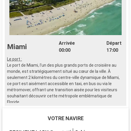
Arrivée
Départ
Miami
00:00
17:00
Le port :
Le port de Miami, l'un des plus grands ports de croisière au
monde, est stratégiquement situé au cœur de la ville. À
seulement 2 kilomètres du centre-ville dynamique de Miami,
ce port est aisément accessible en taxi, en bus ou via le
métromover, offrant une transition aisée pour les visiteurs
souhaitant découvrir cette métropole emblématique de
Floride.
Que visiter à Miami ?
VOTRE NAVIRE
Miami est un mélange vibrant de cultures, d'art et de plages.
Découvrez le quartier artistique de Wynwood, célèbre pour ses