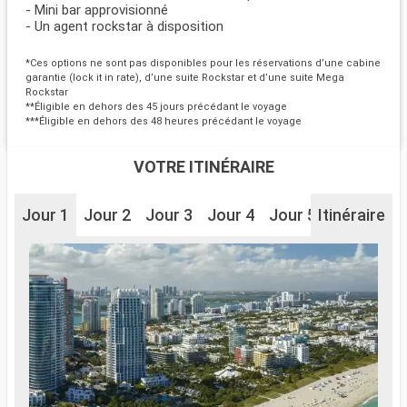
- Mini bar approvisionné
- Un agent rockstar à disposition
*Ces options ne sont pas disponibles pour les réservations d’une cabine
garantie (lock it in rate), d’une suite Rockstar et d’une suite Mega
Rockstar
**Éligible en dehors des 45 jours précédant le voyage
***Éligible en dehors des 48 heures précédant le voyage
VOTRE ITINÉRAIRE
Jour 1
Jour 2
Jour 3
Jour 4
Jour 5
Itinéraire
Jour 6