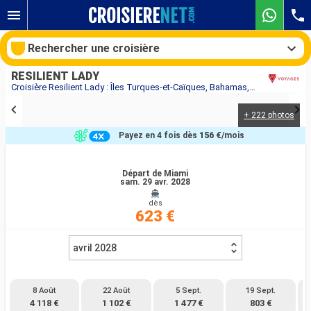
Rechercher une croisière
RESILIENT LADY
Croisière Resilient Lady : Îles Turques-et-Caïques, Bahamas, États-Unis au départ de Miami
+ 222 photos
Nos destinations
Payez en 4 fois dès
156 €
/mois
Mois de départ
Départ de Miami
sam. 29 avr. 2028
Ports
Compagnies
dès
623 €
Rechercher
avril 2028
8 Août
22 Août
5 Sept.
19 Sept.
4 118 €
1 102 €
1 477 €
803 €