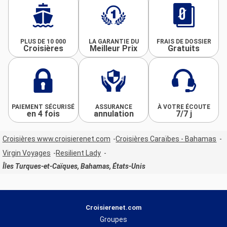
PLUS DE 10 000
LA GARANTIE DU
FRAIS DE DOSSIER
Croisières
Meilleur Prix
Gratuits
PAIEMENT SÉCURISÉ
ASSURANCE
À VOTRE ÉCOUTE
en 4 fois
annulation
7/7 j
Croisières www.croisierenet.com
Croisières Caraïbes - Bahamas
Virgin Voyages
Resilient Lady
Îles Turques-et-Caïques, Bahamas, États-Unis
Croisierenet.com
Groupes