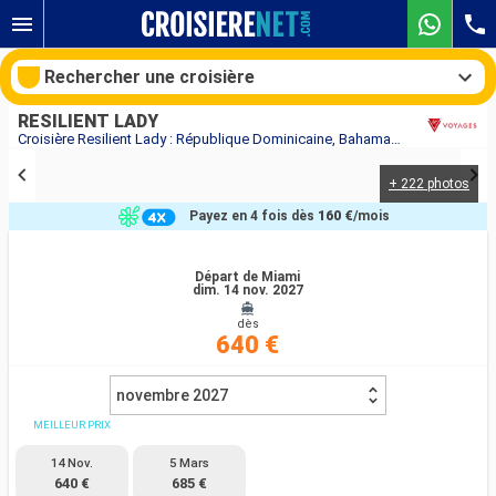
Rechercher une croisière
RESILIENT LADY
Croisière Resilient Lady : République Dominicaine, Bahamas, États-Unis au départ de Miami
+ 222 photos
Nos destinations
Payez en 4 fois dès
160 €
/mois
Mois de départ
Départ de Miami
dim. 14 nov. 2027
Ports
Compagnies
dès
640 €
Rechercher
novembre 2027
MEILLEUR PRIX
14 Nov.
5 Mars
640 €
685 €