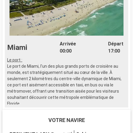
Arrivée
Départ
Miami
00:00
17:00
Le port :
L
Le port de Miami, l'un des plus grands ports de croisière au
L
monde, est stratégiquement situé au cœur de la ville. À
s
seulement 2 kilomètres du centre-ville dynamique de Miami,
d
ce port est aisément accessible en taxi, en bus ou via le
d
métromover, offrant une transition aisée pour les visiteurs
souhaitant découvrir cette métropole emblématique de
Q
Floride.
N
c
Que visiter à Miami ?
h
VOTRE NAVIRE
Miami est un mélange vibrant de cultures, d'art et de plages.
a
Découvrez le quartier artistique de Wynwood, célèbre pour ses
l