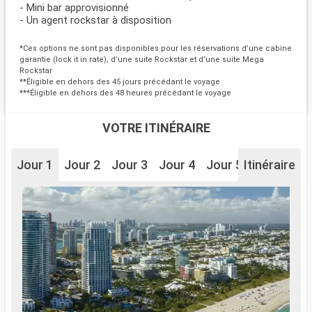
- Mini bar approvisionné
- Un agent rockstar à disposition
*Ces options ne sont pas disponibles pour les réservations d’une cabine
garantie (lock it in rate), d’une suite Rockstar et d’une suite Mega
Rockstar
**Éligible en dehors des 45 jours précédant le voyage
***Éligible en dehors des 48 heures précédant le voyage
VOTRE ITINÉRAIRE
Jour 1
Jour 2
Jour 3
Jour 4
Jour 5
Itinéraire
Jour 6
J