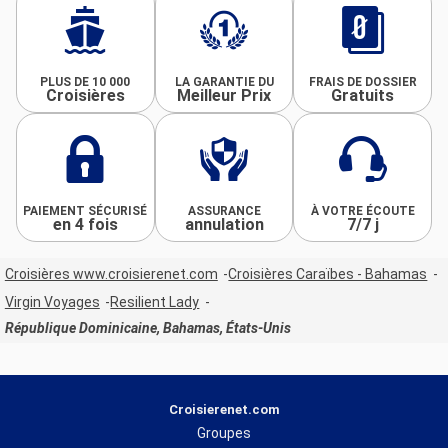
PLUS DE 10 000
LA GARANTIE DU
FRAIS DE DOSSIER
Croisières
Meilleur Prix
Gratuits
PAIEMENT SÉCURISÉ
ASSURANCE
À VOTRE ÉCOUTE
en 4 fois
annulation
7/7 j
Croisières www.croisierenet.com
Croisières Caraïbes - Bahamas
Virgin Voyages
Resilient Lady
République Dominicaine, Bahamas, États-Unis
Croisierenet.com
Groupes