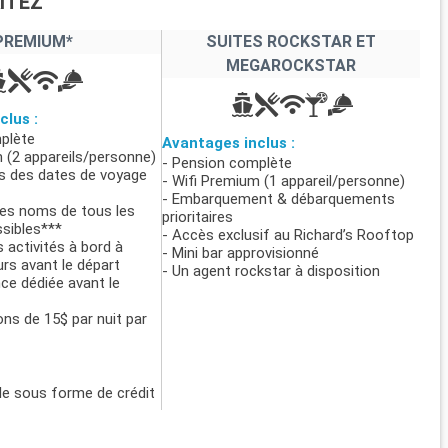
ITEZ
PREMIUM*
SUITES ROCKSTAR ET
MEGAROCKSTAR
clus :
plète
Avantages inclus :
 (2 appareils/personne)
- Pension complète
ns des dates de voyage
- Wifi Premium (1 appareil/personne)
- Embarquement & débarquements
des noms de tous les
prioritaires
sibles***
- Accès exclusif au Richard’s Rooftop
 activités à bord à
- Mini bar approvisionné
urs avant le départ
- Un agent rockstar à disposition
ce dédiée avant le
ons de 15$ par nuit par
e sous forme de crédit