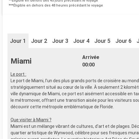
**Éligible en dehors des 45 jours précédant le voyage
***Éligible en dehors des 48 heures précédant le voyage
Jour 1
Jour 2
Jour 3
Jour 4
Jour 5
Jour 6
Arrivée
Miami
00:00
Le port :
Le port de Miami, l'un des plus grands ports de croisière au mond
stratégiquement situé au cœur de la ville. À seulement 2 kilomèt
ville dynamique de Miami, ce port est aisément accessible en taxi
le métromover, offrant une transition aisée pour les visiteurs so
découvrir cette métropole emblématique de Floride.
Que visiter à Miami ?
Miami est un mélange vibrant de cultures, d'art et de plages. Dé
quartier artistique de Wynwood, célèbre pour ses fresques mura