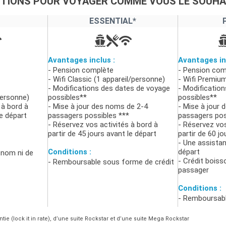
PTIONS POUR VOYAGER COMME VOUS LE SOUHA
ESSENTIAL*
Avantages inclus :
Avantages in
- Pension complète
- Pension com
- Wifi Classic (1 appareil/personne)
- Wifi Premium
- Modifications des dates de voyage
- Modificatio
personne)
possibles**
possibles**
 à bord à
- Mise à jour des noms de 2-4
- Mise à jour 
le départ
passagers possibles ***
passagers pos
- Réservez vos activités à bord à
- Réservez vos
partir de 45 jours avant le départ
partir de 60 jo
- Une assistan
Conditions :
départ
nom ni de
- Crédit boiss
- Remboursable sous forme de crédit
passager
Conditions :
- Remboursabl
ie (lock it in rate), d’une suite Rockstar et d’une suite Mega Rockstar