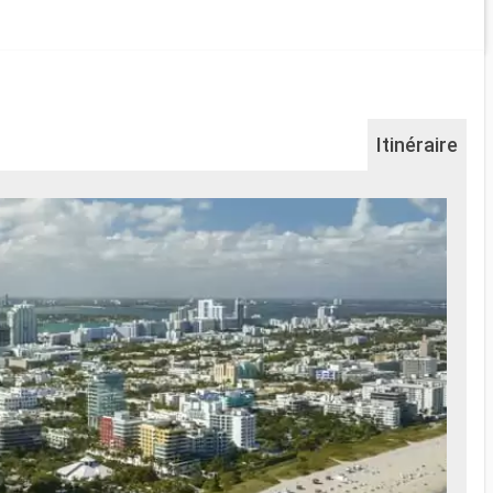
Itinéraire
Na