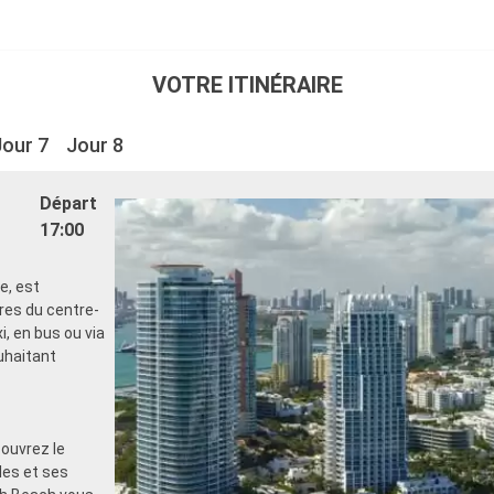
VOTRE ITINÉRAIRE
Jour 7
Jour 8
Départ
17:00
e, est
res du centre-
, en bus ou via
uhaitant
couvrez le
les et ses