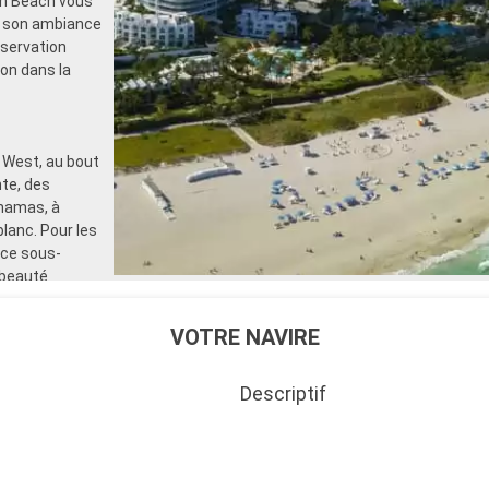
uth Beach vous
t son ambiance
bservation
on dans la
 West, au bout
te, des
ahamas, à
lanc. Pour les
nce sous-
 beauté
VOTRE NAVIRE
Descriptif