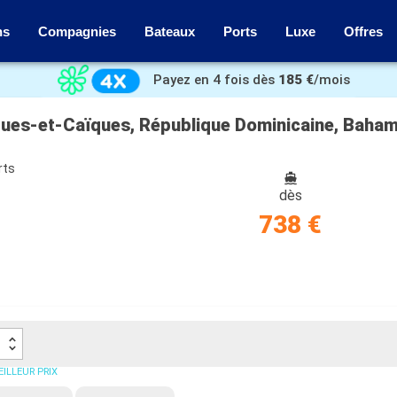
ns
Compagnies
Bateaux
Ports
Luxe
Offres
Payez en 4 fois dès
185 €
/mois
Turques-et-Caïques, République Dominicaine, Baha
rts
dès
738 €
ILLEUR PRIX