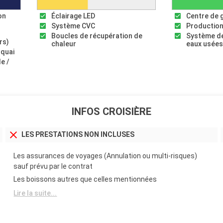
on
Éclairage LED
Centre de 
Système CVC
Production
Boucles de récupération de
Système de
rs)
chaleur
eaux usée
 quai
le /
INFOS CROISIÈRE
LES PRESTATIONS NON INCLUSES
Les assurances de voyages (Annulation ou multi-risques)
sauf prévu par le contrat
Les boissons autres que celles mentionnées
Lire la suite...