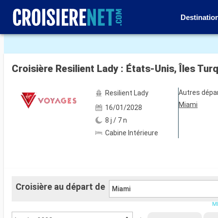
Destinatio
Voir les 222 autres photos
Croisière Resilient Lady : États-Unis, Îles 
Autres dépa
Resilient Lady
Miami
16/01/2028
8 j / 7 n
Cabine Intérieure
Croisière au départ de
Miami
ME