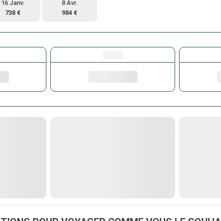
16 Janv.
8 Avr.
738 €
984 €