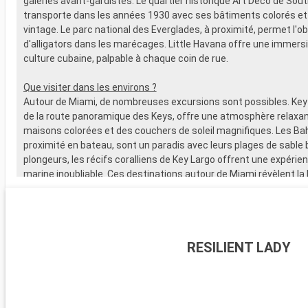
galeries avant-gardistes. Le quartier historique Art Déco de So
transporte dans les années 1930 avec ses bâtiments colorés e
vintage. Le parc national des Everglades, à proximité, permet l'o
d'alligators dans les marécages. Little Havana offre une immersi
culture cubaine, palpable à chaque coin de rue.
Que visiter dans les environs ?
Autour de Miami, de nombreuses excursions sont possibles. Key
de la route panoramique des Keys, offre une atmosphère relaxan
maisons colorées et des couchers de soleil magnifiques. Les B
proximité en bateau, sont un paradis avec leurs plages de sable b
plongeurs, les récifs coralliens de Key Largo offrent une expérie
marine inoubliable. Ces destinations autour de Miami révèlent la
naturelle et la diversité culturelle de la région.
RESILIENT LADY