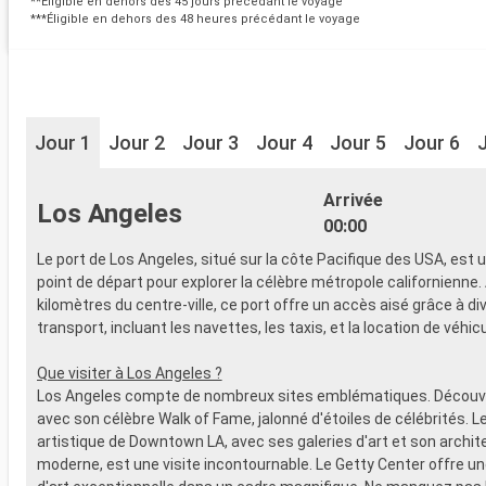
**Éligible en dehors des 45 jours précédant le voyage
***Éligible en dehors des 48 heures précédant le voyage
Jour 1
Jour 2
Jour 3
Jour 4
Jour 5
Jour 6
Arrivée
Los Angeles
00:00
Le port de Los Angeles, situé sur la côte Pacifique des USA, est 
point de départ pour explorer la célèbre métropole californienne.
kilomètres du centre-ville, ce port offre un accès aisé grâce à d
transport, incluant les navettes, les taxis, et la location de véhic
Que visiter à Los Angeles ?
Los Angeles compte de nombreux sites emblématiques. Découv
avec son célèbre Walk of Fame, jalonné d'étoiles de célébrités. Le
artistique de Downtown LA, avec ses galeries d'art et son archit
moderne, est une visite incontournable. Le Getty Center offre un