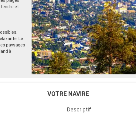
les plages
étendre et
ossibles.
elaxante. Le
 des paysages
land à
VOTRE NAVIRE
Descriptif