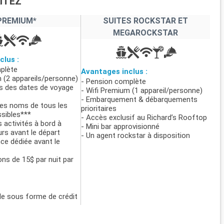
ITEZ
PREMIUM*
SUITES ROCKSTAR ET
MEGAROCKSTAR
clus :
plète
Avantages inclus :
 (2 appareils/personne)
- Pension complète
ns des dates de voyage
- Wifi Premium (1 appareil/personne)
- Embarquement & débarquements
des noms de tous les
prioritaires
sibles***
- Accès exclusif au Richard’s Rooftop
 activités à bord à
- Mini bar approvisionné
urs avant le départ
- Un agent rockstar à disposition
ce dédiée avant le
ons de 15$ par nuit par
e sous forme de crédit