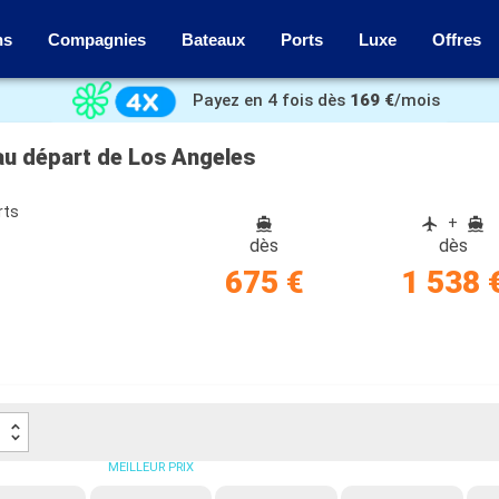
ns
Compagnies
Bateaux
Ports
Luxe
Offres
Payez en 4 fois dès
169 €
/mois
 au départ de Los Angeles
rts
+
dès
dès
675 €
1 538 
MEILLEUR PRIX