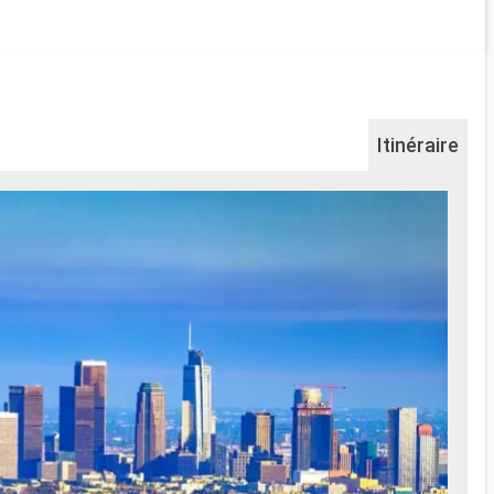
Itinéraire
Na