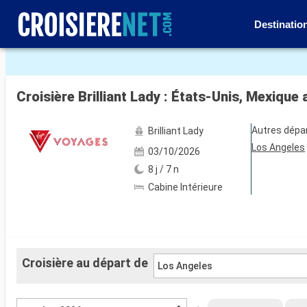
Destinatio
Voir les 225 autres photos
Croisière Brilliant Lady : États-Unis, Mexique
Autres dépa
Brilliant Lady
Los Angeles
03/10/2026
8 j / 7 n
Cabine Intérieure
Croisière au départ de
Los Angeles