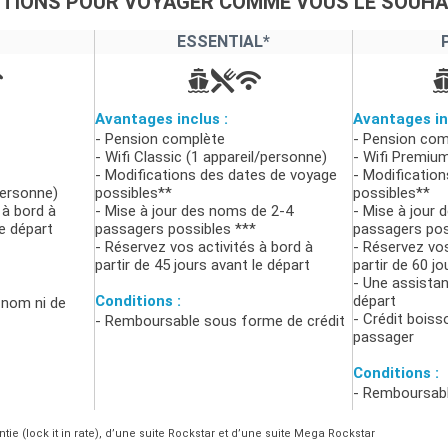
PTIONS POUR VOYAGER COMME VOUS LE SOUHA
ESSENTIAL*
Avantages inclus :
Avantages in
- Pension complète
- Pension com
- Wifi Classic (1 appareil/personne)
- Wifi Premium
- Modifications des dates de voyage
- Modificatio
personne)
possibles**
possibles**
 à bord à
- Mise à jour des noms de 2-4
- Mise à jour 
le départ
passagers possibles ***
passagers pos
- Réservez vos activités à bord à
- Réservez vos
partir de 45 jours avant le départ
partir de 60 jo
- Une assistan
Conditions :
départ
nom ni de
- Crédit boiss
- Remboursable sous forme de crédit
passager
Conditions :
- Remboursabl
ie (lock it in rate), d’une suite Rockstar et d’une suite Mega Rockstar