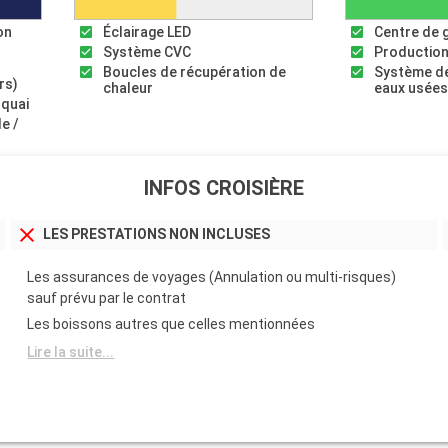
on
Éclairage LED
Centre de 
Système CVC
Production
Boucles de récupération de
Système de
rs)
chaleur
eaux usée
 quai
le /
INFOS CROISIÈRE
LES PRESTATIONS NON INCLUSES
Les assurances de voyages (Annulation ou multi-risques)
sauf prévu par le contrat
Les boissons autres que celles mentionnées
Lire la suite...