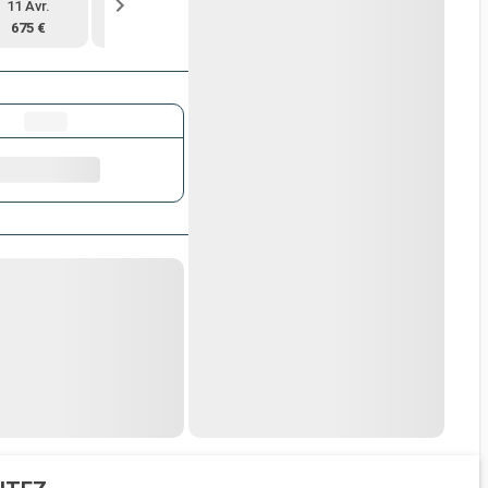
11 Avr.
18 Avr.
25 Avr.
18 Sept.
675 €
676 €
865 €
738 €